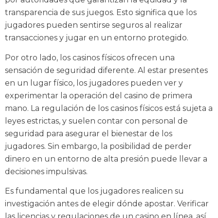
transparencia de sus juegos. Esto significa que los
jugadores pueden sentirse seguros al realizar
transacciones y jugar en un entorno protegido.
Por otro lado, los casinos físicos ofrecen una
sensación de seguridad diferente. Al estar presentes
en un lugar físico, los jugadores pueden ver y
experimentar la operación del casino de primera
mano. La regulación de los casinos físicos está sujeta a
leyes estrictas, y suelen contar con personal de
seguridad para asegurar el bienestar de los
jugadores. Sin embargo, la posibilidad de perder
dinero en un entorno de alta presión puede llevar a
decisiones impulsivas.
Es fundamental que los jugadores realicen su
investigación antes de elegir dónde apostar. Verificar
las licencias y regulaciones de un casino en línea, así