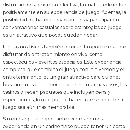
disfrutan de la energía colectiva, la cual puede influir
positivamente en su experiencia de juego. Además, la
posibilidad de hacer nuevos amigos y participar en
conversaciones casuales sobre estrategias de juego
es un atractivo que pocos pueden negar.
Los casinos físicos también ofrecen la oportunidad de
disfrutar de entretenimiento en vivo, como
espectáculos y eventos especiales. Esta experiencia
completa, que combina el juego con la diversión y el
entretenimiento, es un gran atractivo para quienes
buscan una salida emocionante. En muchos casos, los
casinos ofrecen paquetes que incluyen cena y
espectáculos, lo que puede hacer que una noche de
juego sea aún más memorable.
Sin embargo, es importante recordar que la
experiencia en un casino físico puede tener un costo