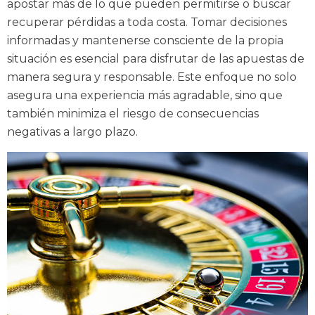
apostar más de lo que pueden permitirse o buscar
recuperar pérdidas a toda costa. Tomar decisiones
informadas y mantenerse consciente de la propia
situación es esencial para disfrutar de las apuestas de
manera segura y responsable. Este enfoque no solo
asegura una experiencia más agradable, sino que
también minimiza el riesgo de consecuencias
negativas a largo plazo.