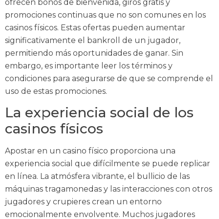
ofrecen bonos de bienvenida, giros gratis y
promociones continuas que no son comunes en los
casinos físicos. Estas ofertas pueden aumentar
significativamente el bankroll de un jugador,
permitiendo más oportunidades de ganar. Sin
embargo, es importante leer los términos y
condiciones para asegurarse de que se comprende el
uso de estas promociones.
La experiencia social de los
casinos físicos
Apostar en un casino físico proporciona una
experiencia social que difícilmente se puede replicar
en línea. La atmósfera vibrante, el bullicio de las
máquinas tragamonedas y las interacciones con otros
jugadores y crupieres crean un entorno
emocionalmente envolvente. Muchos jugadores