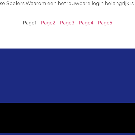
se Spelers Waarom een betrouwbare login belangrijk is V
Page
1
Page
2
Page
3
Page
4
Page
5