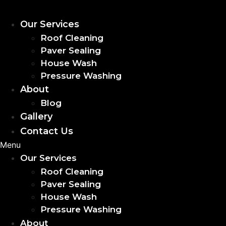
Skip
to
Our Services
content
Roof Cleaning
Paver Sealing
House Wash
Pressure Washing
About
Blog
Gallery
Contact Us
Menu
Our Services
Roof Cleaning
Paver Sealing
House Wash
Pressure Washing
About