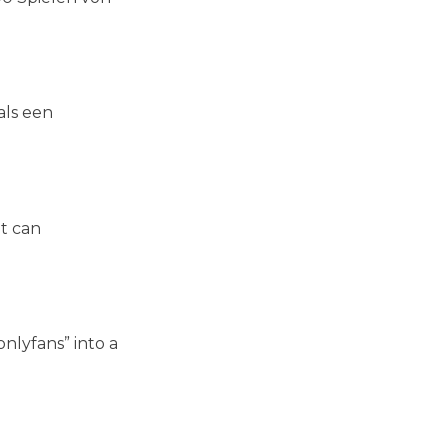
als een
it can
nlyfans” into a