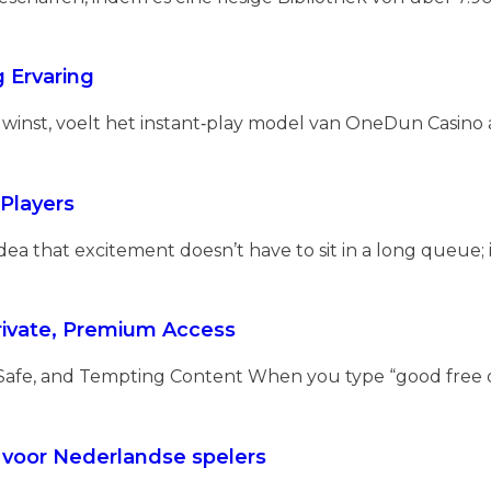
 Ervaring
winst, voelt het instant‑play model van OneDun Casino 
 Players
ea that excitement doesn’t have to sit in a long queue; 
rivate, Premium Access
 Safe, and Tempting Content When you type “good free o
s voor Nederlandse spelers