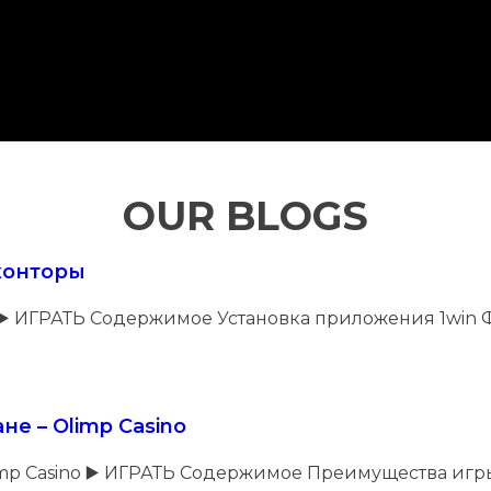
OUR BLOGS
конторы
▶️ ИГРАТЬ Содержимое Установка приложения 1win 
е – Olimp Casino
mp Casino ▶️ ИГРАТЬ Содержимое Преимущества игры