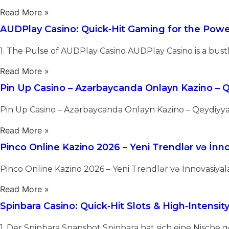
Read More »
AUDPlay Casino: Quick‑Hit Gaming for the Powe
1. The Pulse of AUDPlay Casino AUDPlay Casino is a bust
Read More »
Pin Up Casino – Azərbaycanda Onlayn Kazino – Qe
Pin Up Casino – Azərbaycanda Onlayn Kazino – Qeydiyy
Read More »
Pinco Online Kazino 2026 – Yeni Trendlər və İnno
Pinco Online Kazino 2026 – Yeni Trendlər və İnnovasi
Read More »
Spinbara Casino: Quick‑Hit Slots & High‑Intensi
1. Der Spinbara Snapshot Spinbara hat sich eine Nische g