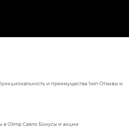
Функциональность и преимущества 1win Отзывы и
 в Olimp Casino Бонусы и акции