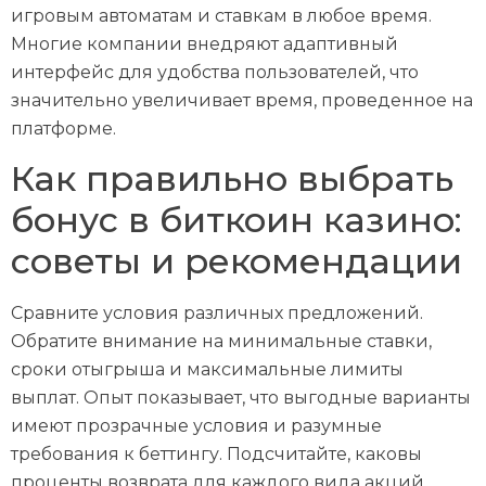
игровым автоматам и ставкам в любое время.
Многие компании внедряют адаптивный
интерфейс для удобства пользователей, что
значительно увеличивает время, проведенное на
платформе.
Как правильно выбрать
бонус в биткоин казино:
советы и рекомендации
Сравните условия различных предложений.
Обратите внимание на минимальные ставки,
сроки отыгрыша и максимальные лимиты
выплат. Опыт показывает, что выгодные варианты
имеют прозрачные условия и разумные
требования к беттингу. Подсчитайте, каковы
проценты возврата для каждого вида акций,