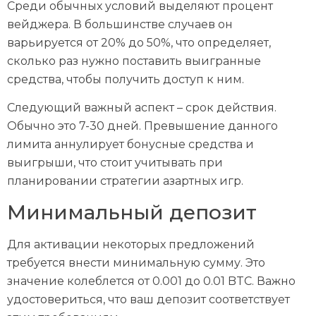
Среди обычных условий выделяют процент
вейджера. В большинстве случаев он
варьируется от 20% до 50%, что определяет,
сколько раз нужно поставить выигранные
средства, чтобы получить доступ к ним.
Следующий важный аспект – срок действия.
Обычно это 7-30 дней. Превышение данного
лимита аннулирует бонусные средства и
выигрыши, что стоит учитывать при
планировании стратегии азартных игр.
Минимальный депозит
Для активации некоторых предложений
требуется внести минимальную сумму. Это
значение колеблется от 0.001 до 0.01 BTC. Важно
удостовериться, что ваш депозит соответствует