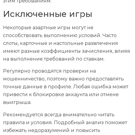
этим требованиям.
Исключенные игры
Некоторые азартные игры могут не
способствовать выполнению условий. Часто
слоты, карточные и настольные развлечения
имеют разные коэффициенты зачисления, влияя
на выполнение требований по ставкам.
Регулярно проводятся проверки на
мошенничество, поэтому важно предоставлять
точные данные в профиле. Любая ошибка может
привести к блокировке аккаунта или отмене
выигрыша.
Рекомендуется всегда внимательно читать
правила и условия. Подробный анализ поможет
избежать недоразумений и повысить