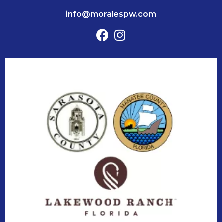
info@moralespw.com