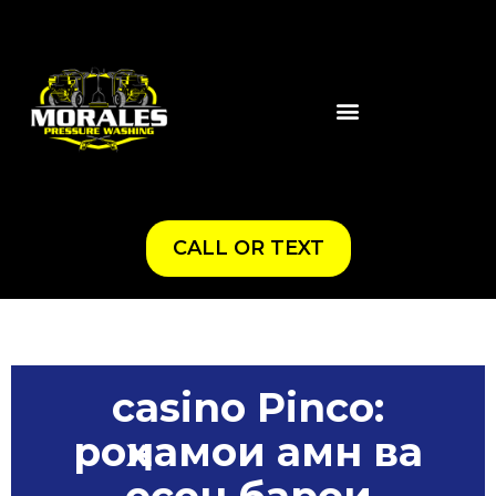
CALL OR TEXT
casino Pinco:
роҳнамои амн ва