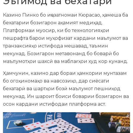
Эътимод ва бехатарӣ
Казино Пинко бо иҷозатномаи Кюрасао, ҳамеша ба
бехатарии бозигарон аҳамият медиҳад.
Платформаи муосир, ки бо технологияҳои
пешрафта барои муҳофизат кардани маълумот ва
транзаксияҳо истифода мешавад, таъмин
мекунад. Бозигарон метавонанд бо боварӣ бо
маълумотҳои шахсӣ ва маблағҳои худ кор кунанд.
Ҳамчунин, казино дар бораи ҳамкории мунтазам
бо огоҳиномаҳо ва навсозиҳо, дар сиёсати
бехатарӣ ва шартҳои бозӣ маълумот пешниҳод
мекунад. Ин шароит боиси боварии бозигарон ва
осон кардани истифодаи платформа аст.