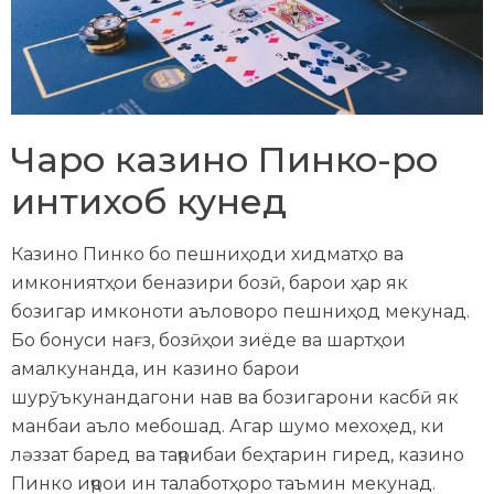
Чаро казино Пинко-ро
интихоб кунед
Казино Пинко бо пешниҳоди хидматҳо ва
имкониятҳои беназири бозӣ, барои ҳар як
бозигар имконоти аъловоро пешниҳод мекунад.
Бо бонуси нағз, бозӣҳои зиёде ва шартҳои
амалкунанда, ин казино барои
шурӯъкунандагони нав ва бозигарони касбӣ як
манбаи аъло мебошад. Агар шумо мехоҳед, ки
ләззат баред ва таҷрибаи беҳтарин гиред, казино
Пинко иҷрои ин талаботҳоро таъмин мекунад.