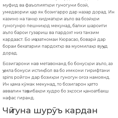
муфид ва фаъолиятҳои гуногуни бозӣ,
умедвории ҳар як бозигарро дар назар дорад. Ин
казино на танҳо хидматҳои аъло ва бозӣҳои
гуногунро пешниҳод мекунад, балки шароити
аъло барои гузариш ва пардохт низ танзим
кардааст. Бо иҷозатномаи Кюрасао, боварӣ дар
бораи бехатарии пардохтҳо ва муомилаҳо вуҷуд
дорад.
Бозигарони нав метавонанд бо бонусҳои аъло, аз
ҷумла бонуси истиқбол ва бо имкони гирифтани
spins ройгон дар бозиҳои гуногун оғоз намоянд.
Ин ҳама кӯмак мекунад, то бозигарон ҳатто
аввалин таҷрибаҳои худро бо эҳсоси қаноатбахш
нафас гиранд.
Чӣ гуна шурӯъ кардан