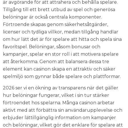
är avgörande för att attrahera och behålla spelare.
Tillgång till ett brett utbud av spel och generösa
belöningar är också centrala komponenter.
Förtroende skapas genom säkerhetsåtgärder,
licenser och tydliga villkor, medan tillgång handlar
om hur lätt det är för spelare att hitta och spela sina
favoritspel. Belöningar, såsom bonusar och
kampanjer, spelar en stor roll i att motivera spelare
att återkomma. Genom att balansera dessa tre
element kan casinon skapa en attraktiv och säker
spelmiljö som gynnar både spelare och plattformar.
2026 ser vi en ökning av transparens när det gäller
hur belöningar fungerar, vilket i sin tur stärker
förtroendet hos spelarna. Många casinon arbetar
aktivt med att förbättra sin användarupplevelse och
erbjuder lättillgänglig information om kampanjer
och belöningar, vilket gör det enklare för spelare att