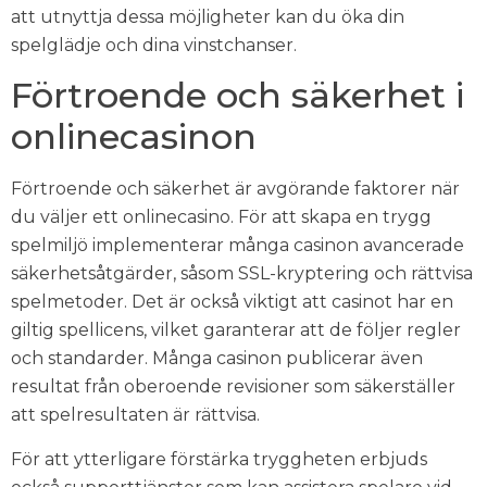
att utnyttja dessa möjligheter kan du öka din
spelglädje och dina vinstchanser.
Förtroende och säkerhet i
onlinecasinon
Förtroende och säkerhet är avgörande faktorer när
du väljer ett onlinecasino. För att skapa en trygg
spelmiljö implementerar många casinon avancerade
säkerhetsåtgärder, såsom SSL-kryptering och rättvisa
spelmetoder. Det är också viktigt att casinot har en
giltig spellicens, vilket garanterar att de följer regler
och standarder. Många casinon publicerar även
resultat från oberoende revisioner som säkerställer
att spelresultaten är rättvisa.
För att ytterligare förstärka tryggheten erbjuds