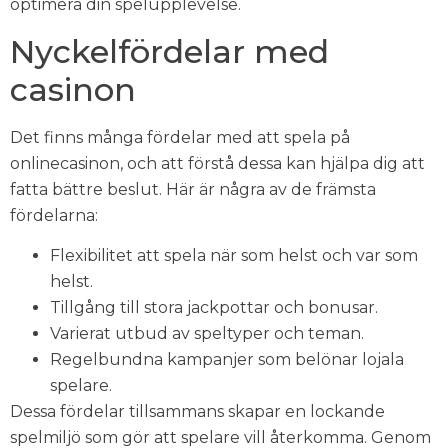
optimera din spelupplevelse.
Nyckelfördelar med
casinon
Det finns många fördelar med att spela på
onlinecasinon, och att förstå dessa kan hjälpa dig att
fatta bättre beslut. Här är några av de främsta
fördelarna:
Flexibilitet att spela när som helst och var som
helst.
Tillgång till stora jackpottar och bonusar.
Varierat utbud av speltyper och teman.
Regelbundna kampanjer som belönar lojala
spelare.
Dessa fördelar tillsammans skapar en lockande
spelmiljö som gör att spelare vill återkomma. Genom