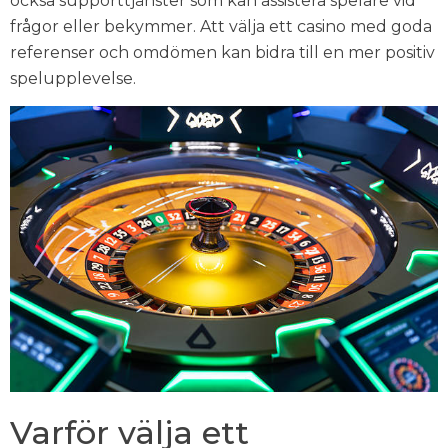
också supporttjänster som kan assistera spelare vid
frågor eller bekymmer. Att välja ett casino med goda
referenser och omdömen kan bidra till en mer positiv
spelupplevelse.
Varför välja ett