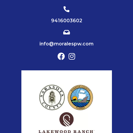
9416003602
info@moralespw.com