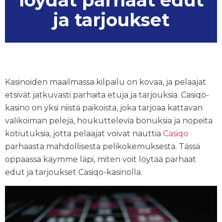
löydät parhaat edut
ja tarjoukset
Kasinoiden maailmassa kilpailu on kovaa, ja pelaajat
etsivät jatkuvasti parhaita etuja ja tarjouksia. Casiqo-
kasino on yksi niistä paikoista, joka tarjoaa kattavan
valikoiman pelejä, houkuttelevia bonuksia ja nopeita
kotiutuksia, jotta pelaajat voivat nauttia
Casiqo
parhaasta mahdollisesta pelikokemuksesta. Tässä
oppaassa käymme läpi, miten voit löytää parhaat
edut ja tarjoukset Casiqo-kasinolla.