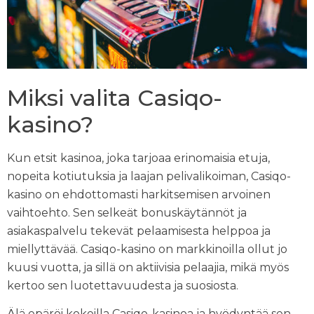
Miksi valita Casiqo-
kasino?
Kun etsit kasinoa, joka tarjoaa erinomaisia etuja,
nopeita kotiutuksia ja laajan pelivalikoiman, Casiqo-
kasino on ehdottomasti harkitsemisen arvoinen
vaihtoehto. Sen selkeät bonuskäytännöt ja
asiakaspalvelu tekevät pelaamisesta helppoa ja
miellyttävää. Casiqo-kasino on markkinoilla ollut jo
kuusi vuotta, ja sillä on aktiivisia pelaajia, mikä myös
kertoo sen luotettavuudesta ja suosiosta.
Älä epäröi kokeilla Casiqo-kasinoa ja hyödyntää sen