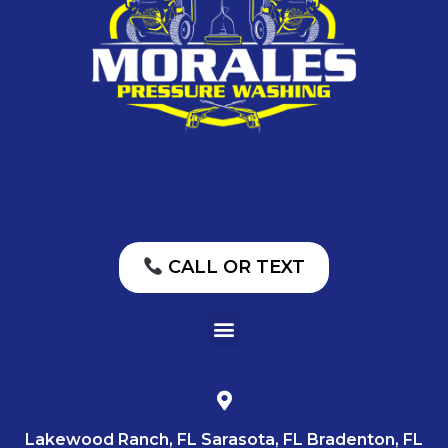
CALL OR TEXT
Lakewood Ranch, FL Sarasota, FL Bradenton, FL