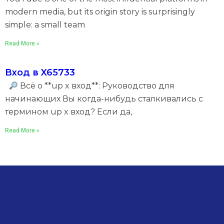
modern media, but its origin story is surprisingly
simple: a small team
Read More »
Вход в X65733
Всё о **up x вход**: Руководство для
начинающих Вы когда-нибудь сталкивались с
термином up x вход? Если да,
Read More »