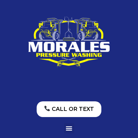
CALL OR TEXT