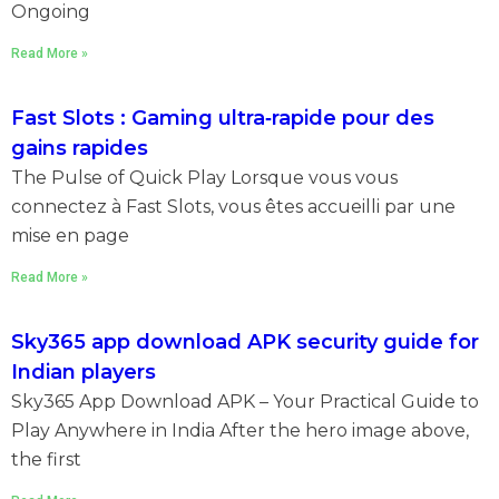
Ongoing
Read More »
Fast Slots : Gaming ultra‑rapide pour des
gains rapides
The Pulse of Quick Play Lorsque vous vous
connectez à Fast Slots, vous êtes accueilli par une
mise en page
Read More »
Sky365 app download APK security guide for
Indian players
Sky365 App Download APK – Your Practical Guide to
Play Anywhere in India After the hero image above,
the first