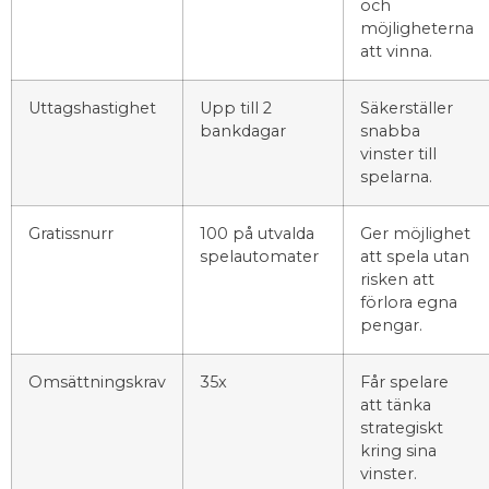
och
möjligheterna
att vinna.
Uttagshastighet
Upp till 2
Säkerställer
bankdagar
snabba
vinster till
spelarna.
Gratissnurr
100 på utvalda
Ger möjlighet
spelautomater
att spela utan
risken att
förlora egna
pengar.
Omsättningskrav
35x
Får spelare
att tänka
strategiskt
kring sina
vinster.