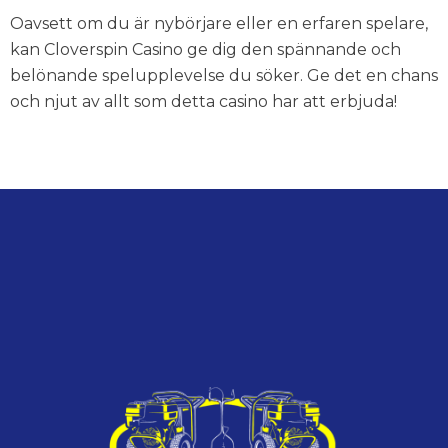
Oavsett om du är nybörjare eller en erfaren spelare,
kan Cloverspin Casino ge dig den spännande och
belönande spelupplevelse du söker. Ge det en chans
och njut av allt som detta casino har att erbjuda!