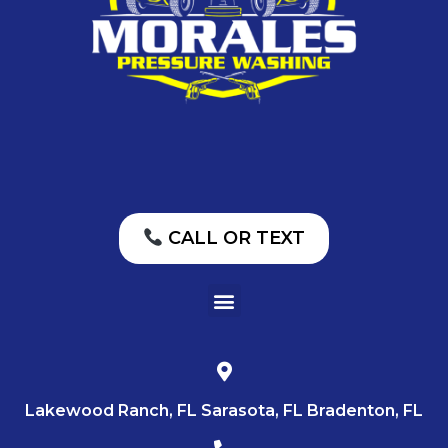
CALL OR TEXT
Lakewood Ranch, FL Sarasota, FL Bradenton, FL