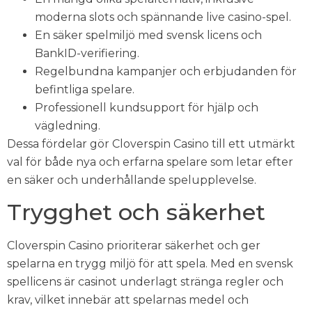
moderna slots och spännande live casino-spel.
En säker spelmiljö med svensk licens och
BankID-verifiering.
Regelbundna kampanjer och erbjudanden för
befintliga spelare.
Professionell kundsupport för hjälp och
vägledning.
Dessa fördelar gör Cloverspin Casino till ett utmärkt
val för både nya och erfarna spelare som letar efter
en säker och underhållande spelupplevelse.
Trygghet och säkerhet
Cloverspin Casino prioriterar säkerhet och ger
spelarna en trygg miljö för att spela. Med en svensk
spellicens är casinot underlagt stränga regler och
krav, vilket innebär att spelarnas medel och