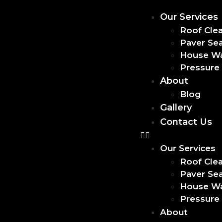
Our Services
Roof Cle
Paver Sea
House W
Pressure
About
Blog
Gallery
Contact Us
Our Services
Roof Cle
Paver Sea
House W
Pressure
About