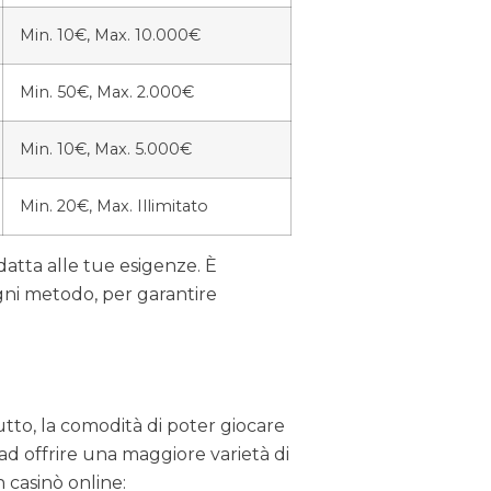
Min. 10€, Max. 10.000€
Min. 50€, Max. 2.000€
Min. 10€, Max. 5.000€
Min. 20€, Max. Illimitato
datta alle tue esigenze. È
gni metodo, per garantire
utto, la comodità di poter giocare
 ad offrire una maggiore varietà di
 casinò online: