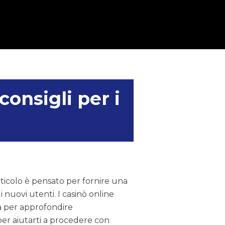
consigli per i
rticolo è pensato per fornire una
i nuovi utenti. I casinò online
ma per approfondire
 per aiutarti a procedere con