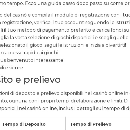
hissimo tempo. Ecco una guida passo dopo passo su come p
sito del casinò e compila il modulo di registrazione con i tuo
registrazione, verifica il tuo account seguendo le istruzio
i il tuo metodo di pagamento preferito e carica fondi sul
glia la vasta selezione di giochi disponibili e scegli quell
lezionato il gioco, segui le istruzioni e inizia a divertirti!
un accesso rapido ai giochi
bonus benvenuto interessante
li e sicure
ito e prelievo
i di deposito e prelievo disponibili nel casinò online in 
to, ognuna con i propri tempi di elaborazione e limiti. D
onibili nei casinò online, inclusi i dettagli sul tempo di d
Tempo di Deposito
Tempo di Prelievo