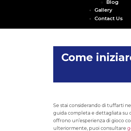
Blog
Gallery
Contact Us
Come iniziare
Se stai considerando di tuffarti n
guida completa e dettagliata su com
offrono un’esperienza di gioco coi
ulteriormente, puoi consultare
g