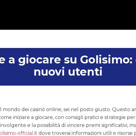
 a giocare su Golisimo: 
nuovi utenti
el mondo dei casinò online, sei nel posto giusto. Questo a
e iniziare a giocare, con consigli pratici e strategie per 
nvolgente e la possibilità di vincere premi significativi, 
olisimo-official.it
dove troverai informazioni utili e risorse