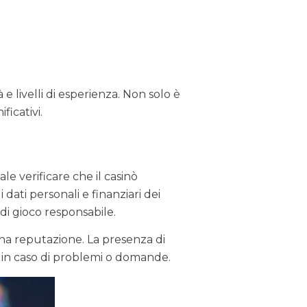
e livelli di esperienza. Non solo è
ficativi.
le verificare che il casinò
 dati personali e finanziari dei
 di gioco responsabile.
uona reputazione. La presenza di
nza in caso di problemi o domande.