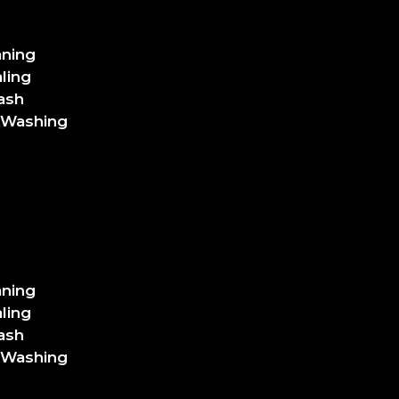
aning
ling
ash
 Washing
aning
ling
ash
 Washing