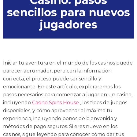
Casino: pasos
sencillos para nuevos
jugadores
Iniciar tu aventura en el mundo de los casinos puede
parecer abrumador, pero con la información
correcta, el proceso puede ser sencillo y
emocionante. En este artículo, exploraremos los
pasos necesarios para comenzar a jugar en un casino,
incluyendo
Casino Spins House
, los tipos de juegos
disponibles, y cómo aprovechar al máximo tu
experiencia, incluyendo bonos de bienvenida y
métodos de pago seguros. Si eres nuevo en los
casinos, sigue leyendo para conocer cómo dar tus