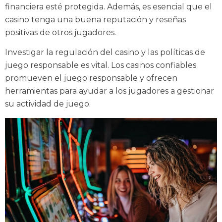
financiera esté protegida. Además, es esencial que el
casino tenga una buena reputación y reseñas
positivas de otros jugadores.
Investigar la regulación del casino y las políticas de
juego responsable es vital. Los casinos confiables
promueven el juego responsable y ofrecen
herramientas para ayudar a los jugadores a gestionar
su actividad de juego.