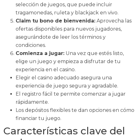
selección de juegos, que puede incluir
tragamonedas, ruleta y blackjack en vivo.
Claim tu bono de bienvenida:
Aprovecha las
ofertas disponibles para nuevos jugadores,
asegurándote de leer los términos y
condiciones.
Comienza a jugar:
Una vez que estés listo,
elige un juego y empieza a disfrutar de tu
experiencia en el casino.
Elegir el casino adecuado asegura una
experiencia de juego segura y agradable.
El registro fácil te permite comenzar a jugar
rápidamente.
Los depósitos flexibles te dan opciones en cómo
financiar tu juego.
Características clave del