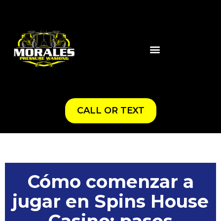
CALL OR TEXT
Cómo comenzar a
jugar en Spins House