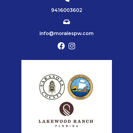
9416003602
info@moralespw.com