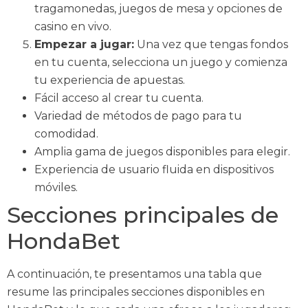
tragamonedas, juegos de mesa y opciones de
casino en vivo.
Empezar a jugar:
Una vez que tengas fondos
en tu cuenta, selecciona un juego y comienza
tu experiencia de apuestas.
Fácil acceso al crear tu cuenta.
Variedad de métodos de pago para tu
comodidad.
Amplia gama de juegos disponibles para elegir.
Experiencia de usuario fluida en dispositivos
móviles.
Secciones principales de
HondaBet
A continuación, te presentamos una tabla que
resume las principales secciones disponibles en