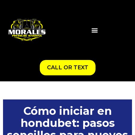
CALL OR TEXT
Cómo iniciar en
hondubet: pasos