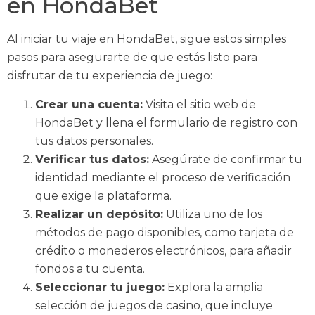
en HondaBet
Al iniciar tu viaje en HondaBet, sigue estos simples
pasos para asegurarte de que estás listo para
disfrutar de tu experiencia de juego:
Crear una cuenta:
Visita el sitio web de
HondaBet y llena el formulario de registro con
tus datos personales.
Verificar tus datos:
Asegúrate de confirmar tu
identidad mediante el proceso de verificación
que exige la plataforma.
Realizar un depósito:
Utiliza uno de los
métodos de pago disponibles, como tarjeta de
crédito o monederos electrónicos, para añadir
fondos a tu cuenta.
Seleccionar tu juego:
Explora la amplia
selección de juegos de casino, que incluye