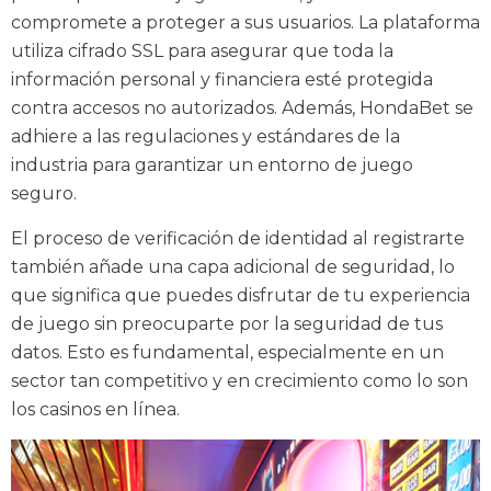
compromete a proteger a sus usuarios. La plataforma
utiliza cifrado SSL para asegurar que toda la
información personal y financiera esté protegida
contra accesos no autorizados. Además, HondaBet se
adhiere a las regulaciones y estándares de la
industria para garantizar un entorno de juego
seguro.
El proceso de verificación de identidad al registrarte
también añade una capa adicional de seguridad, lo
que significa que puedes disfrutar de tu experiencia
de juego sin preocuparte por la seguridad de tus
datos. Esto es fundamental, especialmente en un
sector tan competitivo y en crecimiento como lo son
los casinos en línea.