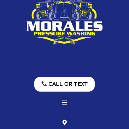
CALL OR TEXT