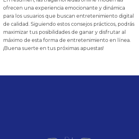
ofrecen una experiencia emocionante y dinámica
para los usuarios que buscan entretenimiento digital
de calidad. Siguiendo estos consejos prácticos, podrás
maximizar tus posibilidades de ganar y disfrutar al
máximo de esta forma de entretenimiento en línea.
¡Buena suerte en tus próximas apuestas!