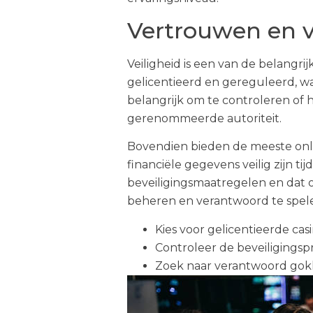
Vertrouwen en ve
Veiligheid is een van de belangri
gelicentieerd en gereguleerd, wat
belangrijk om te controleren of
gerenommeerde autoriteit.
Bovendien bieden de meeste onlin
financiële gegevens veilig zijn ti
beveiligingsmaatregelen en dat 
beheren en verantwoord te spel
Kies voor gelicentieerde casi
Controleer de beveiligingsp
Zoek naar verantwoord gok