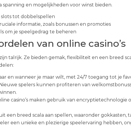
ra spanning en mogelijkheden voor winst bieden.
 slots tot dobbelspellen
uciale informatie, zoals bonussen en promoties
ls om je speelgedrag te beheren
ordelen van online casino’s
jn talrijk. Ze bieden gemak, flexibiliteit en een breed sca
delen:
ar en wanneer je maar wilt, met 24/7 toegang tot je favo
Nieuwe spelers kunnen profiteren van welkomstbonussen
winnen.
ne casino’s maken gebruik van encryptietechnologie om
uit een breed scala aan spellen, waaronder gokkasten, taf
eler een unieke en plezierige speelervaring hebben, o