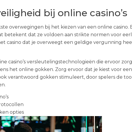
iligheid bij online casino’s
jkste overwegingen bij het kiezen van een online casino.
 betekent dat ze voldoen aan strikte normen voor eerlijk
 het casino dat je overweegt een geldige vergunning he
e casino’s versleutelingstechnologieën die ervoor zorge
jdens het online gokken. Zorg ervoor dat je kiest voor een 
ook verantwoord gokken stimuleert, door spelers de to
en.
no’s
rotocollen
ken opties