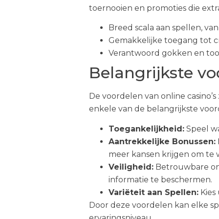
toernooien en promoties die ext
Breed scala aan spellen, van
Gemakkelijke toegang tot cr
Verantwoord gokken en too
Belangrijkste vo
De voordelen van online casino’s zi
enkele van de belangrijkste voor
Toegankelijkheid:
Speel wa
Aantrekkelijke Bonussen:
meer kansen krijgen om te 
Veiligheid:
Betrouwbare onli
informatie te beschermen.
Variëteit aan Spellen:
Kies 
Door deze voordelen kan elke sp
ervaringsniveau.