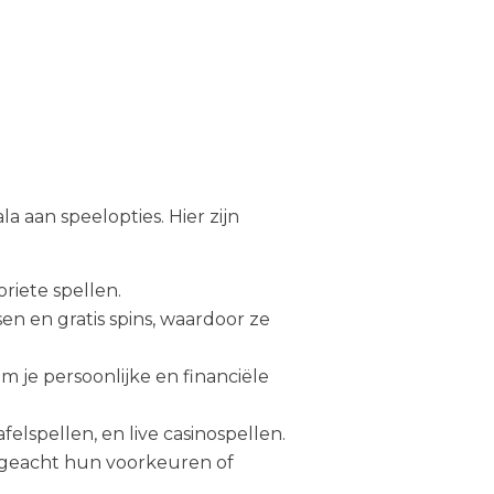
la aan speelopties. Hier zijn
riete spellen.
 en gratis spins, waardoor ze
 je persoonlijke en financiële
elspellen, en live casinospellen.
ngeacht hun voorkeuren of