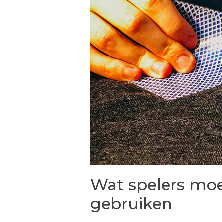
Wat spelers moe
gebruiken