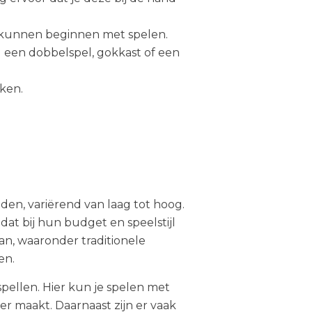
 kunnen beginnen met spelen.
u een dobbelspel, gokkast of een
ken.
eden, variërend van laag tot hoog.
at bij hun budget en speelstijl
an, waaronder traditionele
en.
nospellen. Hier kun je spelen met
r maakt. Daarnaast zijn er vaak