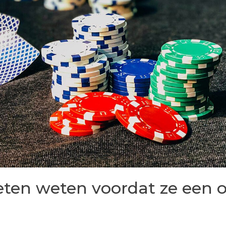
ten weten voordat ze een o