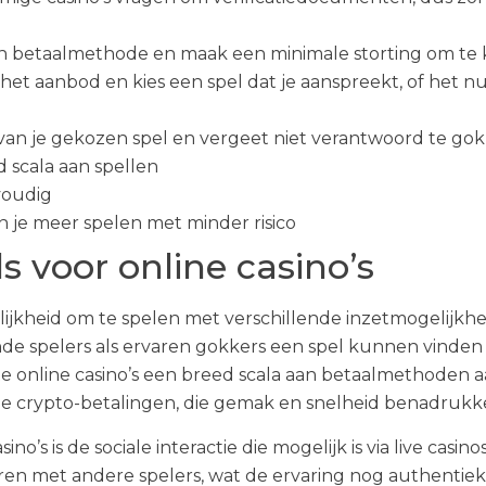
n betaalmethode en maak een minimale storting om te
het aanbod en kies een spel dat je aanspreekt, of het n
van je gekozen spel en vergeet niet verantwoord te gok
d scala aan spellen
nvoudig
je meer spelen met minder risico
ls voor online casino’s
elijkheid om te spelen met verschillende inzetmogelijkh
e spelers als ervaren gokkers een spel kunnen vinden d
e online casino’s een breed scala aan betaalmethoden a
e crypto-betalingen, die gemak en snelheid benadrukk
no’s is de sociale interactie die mogelijk is via live casi
n met andere spelers, wat de ervaring nog authentieke