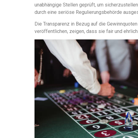
unabhängige Stellen geprüft, um sicherzustellen, 
durch eine seriöse Regulierungsbehörde ausges
Die Transparenz in Bezug auf die Gewinnquoten 
veröffentlichen, zeigen, dass sie fair und ehrlich