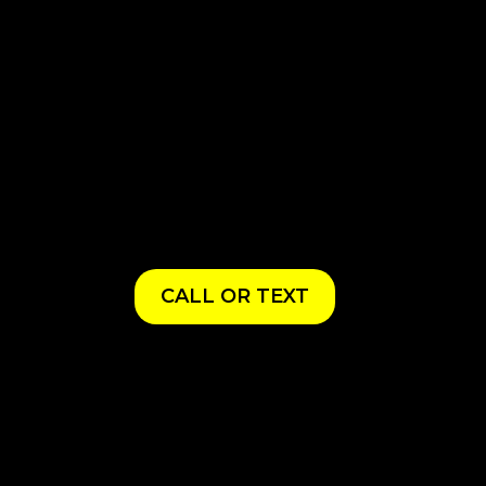
CALL OR TEXT