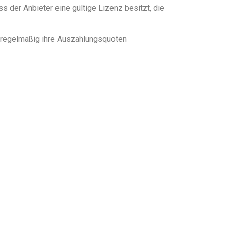
ss der Anbieter eine gültige Lizenz besitzt, die
e regelmäßig ihre Auszahlungsquoten