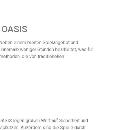
e OASIS
. Neben einem breiten Spielangebot und
innerhalb weniger Stunden bearbeitet, was für
methoden, die von traditionellen
 OASIS legen großen Wert auf Sicherheit und
schützen. Außerdem sind die Spiele durch