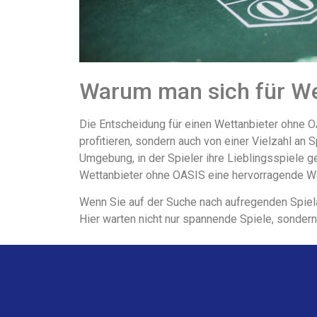
Warum man sich für Wet
Die Entscheidung für einen Wettanbieter ohne O
profitieren, sondern auch von einer Vielzahl an
Umgebung, in der Spieler ihre Lieblingsspiele 
Wettanbieter ohne OASIS eine hervorragende Wah
Wenn Sie auf der Suche nach aufregenden Spiela
Hier warten nicht nur spannende Spiele, sondern