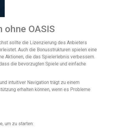
rn ohne OASIS
ächst sollte die Lizenzierung des Anbieters
rleistet. Auch die Bonusstrukturen spielen eine
he Aktionen, die das Spielerlebnis verbessern.
 dass die bevorzugten Spiele und einfache
nd intuitiver Navigation trägt zu einem
rstützung erhalten können, wenn es Probleme
e, um zu starten: