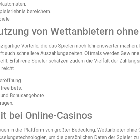
elautomaten.
ielerlebnis bereichern.
iele.
Nutzung von Wettanbietern ohn
inzigartige Vorteile, die das Spielen noch lohnenswerter machen
ft auch schnellere Auszahlungszeiten. Oftmals werden Gewinne 
ellt. Erfahrene Spieler schätzen zudem die Vielfalt der Zahlungs
reicht.
eröffnung.
free bets.
 und Bonusangebote.
ragen.
it bei Online-Casinos
rauen in die Plattform von größter Bedeutung. Wettanbieter ohne
elungstechnologien, um die persönlichen Daten der Spieler zu 