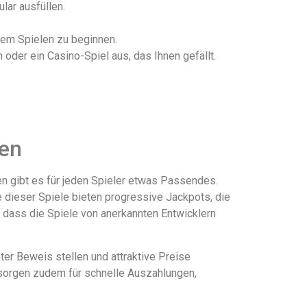
lar ausfüllen.
dem Spielen zu beginnen.
oder ein Casino-Spiel aus, das Ihnen gefällt.
len
en gibt es für jeden Spieler etwas Passendes.
 dieser Spiele bieten progressive Jackpots, die
dass die Spiele von anerkannten Entwicklern
ter Beweis stellen und attraktive Preise
 sorgen zudem für schnelle Auszahlungen,