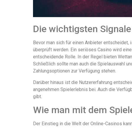
Die wichtigsten Signal
Bevor man sich für einen Anbieter entscheidet, 
überprüft werden. Ein seriöses Casino wird eine
entscheidende Rolle. In der Regel bieten Wettan
Schließlich sollte man auch die Spielauswahl u
Zahlungsoptionen zur Verfügung stehen.
Darüber hinaus ist die Nutzererfahrung entscheid
angenehmen Spielerlebnis bei. Auch die Verfügb
gibt.
Wie man mit dem Spiel
Der Einstieg in die Welt der Online-Casinos kann