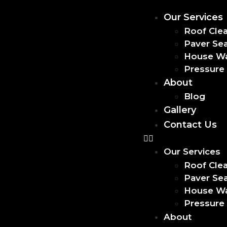
Our Services
Roof Cle
Paver Sea
House W
Pressure
About
Blog
Gallery
Contact Us
Our Services
Roof Cle
Paver Sea
House W
Pressure
About