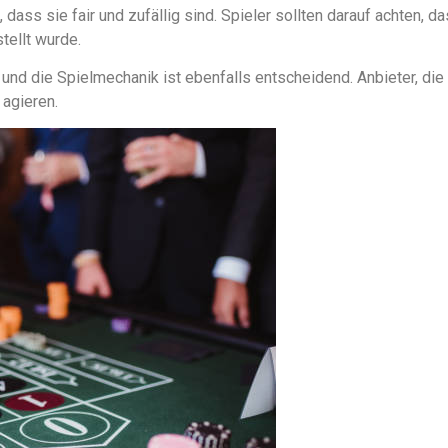
dass sie fair und zufällig sind. Spieler sollten darauf achten, da
tellt wurde.
und die Spielmechanik ist ebenfalls entscheidend. Anbieter, di
 agieren.