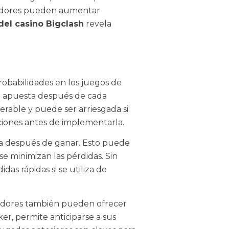
gadores pueden aumentar
del casino Bigclash
revela
robabilidades en los juegos de
su apuesta después de cada
rable y puede ser arriesgada si
aciones antes de implementarla.
sta después de ganar. Esto puede
se minimizan las pérdidas. Sin
as rápidas si se utiliza de
ugadores también pueden ofrecer
r, permite anticiparse a sus