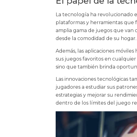
El papel de la tecn
La tecnología ha revolucionado e
plataformas y herramientas que fa
amplia gama de juegos que van d
desde la comodidad de su hogar. 
Además, las aplicaciones móviles 
sus juegos favoritos en cualquier
sino que también brinda oportun
Las innovaciones tecnológicas ta
jugadores a estudiar sus patrone
estrategias y mejorar su rendimie
dentro de los límites del juego r