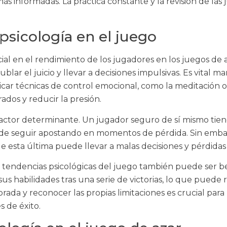
s informadas. La práctica constante y la revisión de las 
 psicología en el juego
ial en el rendimiento de los jugadores en los juegos de 
ublar el juicio y llevar a decisiones impulsivas. Es vital
car técnicas de control emocional, como la meditación o 
dos y reducir la presión.
actor determinante. Un jugador seguro de sí mismo tien
ión de seguir apostando en momentos de pérdida. Sin embar
ue esta última puede llevar a malas decisiones y pérdidas s
s tendencias psicológicas del juego también puede ser b
us habilidades tras una serie de victorias, lo que puede r
ada y reconocer las propias limitaciones es crucial para
s de éxito.