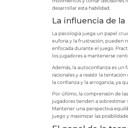
movimientos y tomar decisiones má
desarrollar esta habilidad.
La influencia de la
La psicología juega un papel cruc
euforia y la frustración, pueden n
enfocada durante el juego. Practi
los jugadores a mantenerse centra
Además, la autoconfianza es un f
racionales y a resistir la tentac
la confianza y la arrogancia, ya q
Por último, la comprensión de la
jugadores tienden a sobrestimar s
Mantener una perspectiva equilibr
juego y maximizar las posibilidade