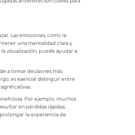
jugadas anteriores son claves para
azar. Las emociones, como la
 mantener una mentalidad clara y
la visualización, puede ayudar a
de a tomar decisiones más
go, es esencial distinguir entre
ignificativas.
eneficiosa. Por ejemplo, muchos
esultar en pérdidas rápidas.
 prolongar la experiencia de