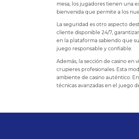
mesa, los jugadores tienen una e
bienvenida que permite a los nue
La seguridad es otro aspecto dest
cliente disponible 24/7, garanti
en la plataforma sabiendo que s
juego responsable y confiable.
Además, la sección de casino en 
crupieres profesionales. Esta mo
ambiente de casino auténtico. En
técnicas avanzadas en el juego d