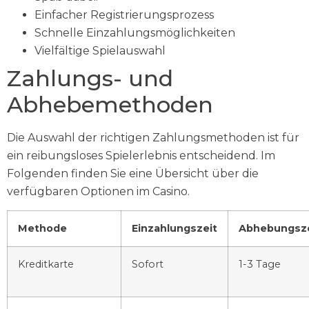
Einfacher Registrierungsprozess
Schnelle Einzahlungsmöglichkeiten
Vielfältige Spielauswahl
Zahlungs- und
Abhebemethoden
Die Auswahl der richtigen Zahlungsmethoden ist für
ein reibungsloses Spielerlebnis entscheidend. Im
Folgenden finden Sie eine Übersicht über die
verfügbaren Optionen im Casino.
Methode
Einzahlungszeit
Abhebungsze
Kreditkarte
Sofort
1-3 Tage