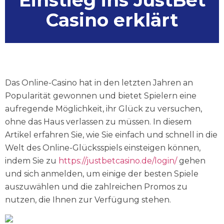
Einstieg ins JustBet
Casino erklärt
Das Online-Casino hat in den letzten Jahren an
Popularität gewonnen und bietet Spielern eine
aufregende Möglichkeit, ihr Glück zu versuchen,
ohne das Haus verlassen zu müssen. In diesem
Artikel erfahren Sie, wie Sie einfach und schnell in die
Welt des Online-Glücksspiels einsteigen können,
indem Sie zu
https://justbetcasino.de/login/
gehen
und sich anmelden, um einige der besten Spiele
auszuwählen und die zahlreichen Promos zu
nutzen, die Ihnen zur Verfügung stehen.