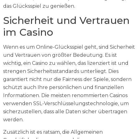
das Glücksspiel zu genießen.
Sicherheit und Vertrauen
im Casino
Wenn es um Online-Glücksspiel geht, sind Sicherheit
und Vertrauen von größter Bedeutung. Es ist
wichtig, ein Casino zu wählen, das lizenziert ist und
strengen Sicherheitsstandards unterliegt. Dies
garantiert nicht nur die Fairness der Spiele, sondern
schützt auch Ihre persönlichen und finanziellen
Informationen. Die meisten renommierten Casinos
verwenden SSL-Verschlüsselungstechnologie, um
sicherzustellen, dass alle Daten sicher übertragen
werden.
Zusätzlich ist es ratsam, die Allgemeinen