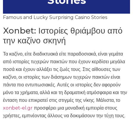
Stories
Famous and Lucky Surprising Casino Stories
Xonbet: Ιστορίες θριάμβου από
την καζίνο σκηνή
Τα καζίνο, είτε διαδικτυακά είτε παραδοσιακά, είναι γεμάτα
από ιστορίες τυχερών παικτών που έχουν κερδίσει μεγάλα
ποσά και έχουν αλλάξει τις ζωές τους. Στις αίθουσες των
καζίνο, οι ιστορίες των διάσημων τυχερών παικτών είναι
πάντα πιο εντυπωσιακές. Αυτές οι ιστορίες δεν αφορούν
μόνο τα χρήματα, αλλά και τη δραματική ατμόσφαιρα και την
ένταση που επικρατεί στις στιγμές της νίκης. Μάλιστα, το
xonbet-el.gr
προσφέρει μια μοναδική εμπειρία στους
χρήστες, εμπνέοντας άλλους να δοκιμάσουν την τύχη τους.