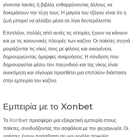
γίνονται ταινίες ή βιβλία, ενθαρρύνοντας άλλους να
δοκιμάσουν την τύχη τους. Η μαγεία του τζόγου είναι ότι η
ζωή μπορεί να αλλάξει μέσα σε λίγα δευτερόλεπτα.
Επιπλέον, πολλές από αυτές τις ιστορίες έχουν να κάνουν
και με τις κοινωνικές πλευρές των καζίνο. Οι παίκτες συχνά
μοιράζονται τις νίκες τους με φίλους και οικογένεια,
δημιουργώντας όμορφες αναμνήσεις. Η σύνδεση που
δημιουργείται μέσω του παιχνιδιού και της νίκης είναι
ανεκτίμητη και σίγουρα προσθέτει μια επιπλέον διάσταση
στην εμπειρία του καζίνο.
Εμπειρία με το Xonbet
Το Xonbet προσφέρει μια εξαιρετική εμπειρία στους
παίκτες, συνδυάζοντας την ασφάλεια με την ψυχαγωγία. Οι
χρήστες έχουν πρόσβαση σε μια μεγάλη ποικιλία