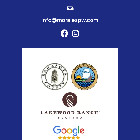
info@moralespw.com