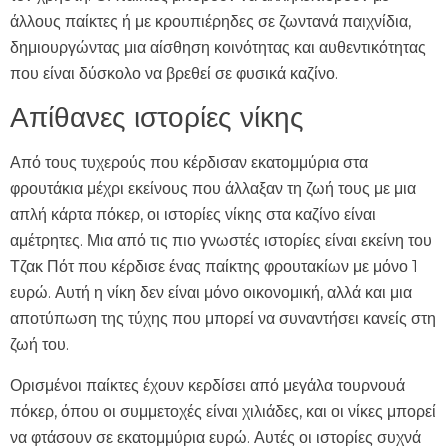
άλλους παίκτες ή με κρουπιέρηδες σε ζωντανά παιχνίδια,
δημιουργώντας μια αίσθηση κοινότητας και αυθεντικότητας
που είναι δύσκολο να βρεθεί σε φυσικά καζίνο.
Απίθανες ιστορίες νίκης
Από τους τυχερούς που κέρδισαν εκατομμύρια στα
φρουτάκια μέχρι εκείνους που άλλαξαν τη ζωή τους με μια
απλή κάρτα πόκερ, οι ιστορίες νίκης στα καζίνο είναι
αμέτρητες. Μια από τις πιο γνωστές ιστορίες είναι εκείνη του
Τζακ Πότ που κέρδισε ένας παίκτης φρουτακίων με μόνο 1
ευρώ. Αυτή η νίκη δεν είναι μόνο οικονομική, αλλά και μια
αποτύπωση της τύχης που μπορεί να συναντήσει κανείς στη
ζωή του.
Ορισμένοι παίκτες έχουν κερδίσει από μεγάλα τουρνουά
πόκερ, όπου οι συμμετοχές είναι χιλιάδες, και οι νίκες μπορεί
να φτάσουν σε εκατομμύρια ευρώ. Αυτές οι ιστορίες συχνά