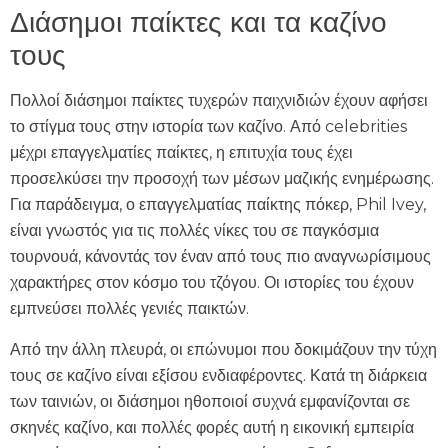
Διάσημοι παίκτες και τα καζίνο
τους
Πολλοί διάσημοι παίκτες τυχερών παιχνιδιών έχουν αφήσει
το στίγμα τους στην ιστορία των καζίνο. Από celebrities
μέχρι επαγγελματίες παίκτες, η επιτυχία τους έχει
προσελκύσει την προσοχή των μέσων μαζικής ενημέρωσης.
Για παράδειγμα, ο επαγγελματίας παίκτης πόκερ, Phil Ivey,
είναι γνωστός για τις πολλές νίκες του σε παγκόσμια
τουρνουά, κάνοντάς τον έναν από τους πιο αναγνωρίσιμους
χαρακτήρες στον κόσμο του τζόγου. Οι ιστορίες του έχουν
εμπνεύσει πολλές γενιές παικτών.
Από την άλλη πλευρά, οι επώνυμοι που δοκιμάζουν την τύχη
τους σε καζίνο είναι εξίσου ενδιαφέροντες. Κατά τη διάρκεια
των ταινιών, οι διάσημοι ηθοποιοί συχνά εμφανίζονται σε
σκηνές καζίνο, και πολλές φορές αυτή η εικονική εμπειρία