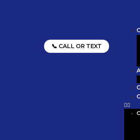
O
📞 CALL OR TEXT
G
C
O