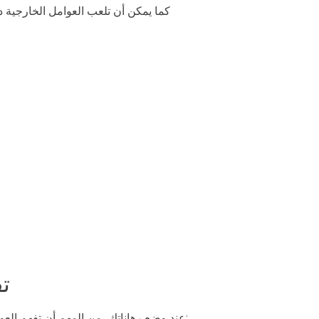
كما يمكن أن تلعب العوامل الخارجية دو
ت
عند وضع رهاناتك، من المهم أن تفهم العوامل المختلفة التي ستؤثر على نتيجة مباراة فرنسا ضد المغرب. إليك بعض التفاصيل التي يجب أخذها بعين الاعتبار: