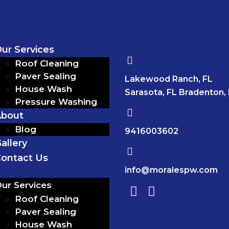
ur Services
Roof Cleaning
Paver Sealing
Lakewood Ranch, FL
House Wash
Sarasota, FL Bradenton,
Pressure Washing
About
Blog
9416003602
allery
ontact Us
info@moralespw.com
ur Services
Roof Cleaning
Paver Sealing
House Wash