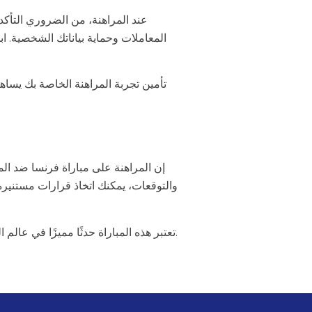
عند المراهنة، من الضروري التأك
المعاملات وحماية بياناتك الشخصية. ا
تأمين تجربة المراهنة الخاصة بك يساه
إن المراهنة على مباراة فرنسا ضد ال
والتوقعات، يمكنك اتخاذ قرارات مستنيرة
تعتبر هذه المباراة حدثًا مميزًا في عالم الرياضة، وتقديم استراتيجيات مدروسة يمكن أن يغير من تجربتك. استعد بذكاء للمشاركة في هذه المنافسة المثيرة.