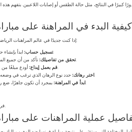
رًا كبيرًا في النتائج، مثل حالة الطقس أو إصابات اللاعبين. بتفهم هذ
كيفية البدء في المراهنة على مبار
إذا كنت جديدًا في عالم المراهنات الرياضية، فإليك خطوات بسيطة لتحسين تجربتك:
ابدأ بإنشاء حساب على منصة موثوقة للمراهنات.
تسجيل حساب:
تأكد من أن جميع المعلومات الخاصة بك صحيحة ومحدثة.
تحقق من تفاصيلك:
أودع مبلغًا من المال يتناسب مع ميزانيتك للرهانات.
قم بعمل إيداع:
حدد نوع الرهان الذي ترغب في وضعه، سواء كان رهانات فردية أو متعددة.
اختر رهانك:
بمجرد أن تكون جاهزًا، ضع رهاناتك وكن مستعدًا لمتابعة المباراة.
ابدأ في المراهنة:
فرصة الحصول على مكافآت الترحيب.
فاصيل عملية المراهنات على مبارا