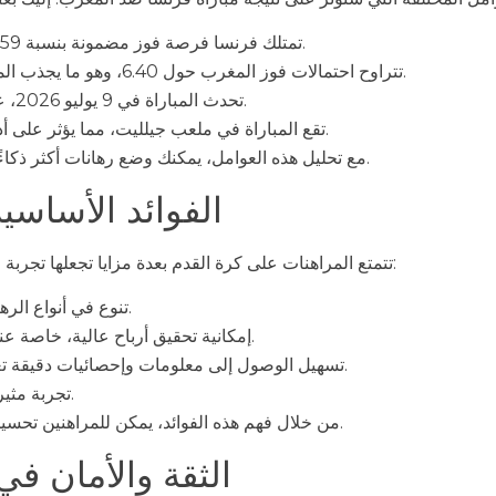
تمتلك فرنسا فرصة فوز مضمونة بنسبة 59%، مما يجعلها خيارًا جاذبًا للمراهنين.
تتراوح احتمالات فوز المغرب حول 6.40، وهو ما يجذب المراهنين الذين يرغبون في المخاطرة.
تحدث المباراة في 9 يوليو 2026، عند الساعة 16:00 بالتوقيت العالمي.
تقع المباراة في ملعب جيلليت، مما يؤثر على أداء الفرق بناءً على الموقع والجمهور.
مع تحليل هذه العوامل، يمكنك وضع رهانات أكثر ذكاءً ومدروسة، مما يزيد من فرصك في الربح.
الفوائد الأساسي
تتمتع المراهنات على كرة القدم بعدة مزايا تجعلها تجربة ممتعة ومربحة. إليك بعض الفوائد الرئيسية:
تنوع في أنواع الرهانات، من الفردية إلى متعددة النتائج.
إمكانية تحقيق أرباح عالية، خاصة عند المراهنة على النتائج غير المتوقعة.
تسهيل الوصول إلى معلومات وإحصائيات دقيقة تعزز من فرص اتخاذ قرارات صحيحة.
تجربة مثيرة تعزز من حماس متابعة المباريات.
من خلال فهم هذه الفوائد، يمكن للمراهنين تحسين استراتيجياتهم وزيادة فرصهم في النجاح.
الثقة والأمان في