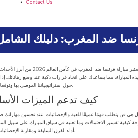
Contact Us
نسا ضد المغرب: دليلك الشامل 
عندما يتعلق الأمر بالمراهنات الرياضية، تُع
ذه المباراة، مما يساعدك على اتخاذ قرارات ذكية عند وضع رهاناتك. إذا 
حول استراتيجياتنا الموصى بها وتوقعات المحللين لكي تكون جاهزاً ليوم المباراة.
كيف تدعم الميزات الأساس
 هي فن يتطلب فهمًا عميقًا للعبة والإحصائيات. عند تحسين مهاراتك 
 كيفية تفسير الاحتمالات وما تعنيه في سياق المباراة. على سبيل المثا
أداء الفرق السابقة ومقارنة الإحصائيات مثل الأهداف المسجلة والفرص المحققة.