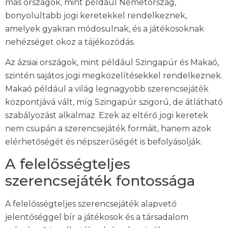
más országok, mint például Németország,
bonyolultabb jogi keretekkel rendelkeznek,
amelyek gyakran módosulnak, és a játékosoknak
nehézséget okoz a tájékozódás.
Az ázsiai országok, mint például Szingapúr és Makaó,
szintén sajátos jogi megközelítésekkel rendelkeznek.
Makaó például a világ legnagyobb szerencsejáték
központjává vált, míg Szingapúr szigorú, de átlátható
szabályozást alkalmaz. Ezek az eltérő jogi keretek
nem csupán a szerencsejáték formáit, hanem azok
elérhetőségét és népszerűségét is befolyásolják.
A felelősségteljes
szerencsejáték fontossága
A felelősségteljes szerencsejáték alapvető
jelentőséggel bír a játékosok és a társadalom