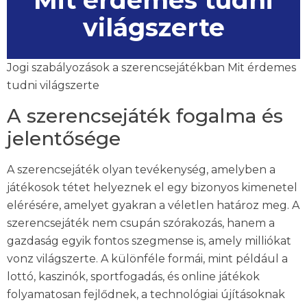
Mit érdemes tudni
világszerte
Jogi szabályozások a szerencsejátékban Mit érdemes
tudni világszerte
A szerencsejáték fogalma és
jelentősége
A szerencsejáték olyan tevékenység, amelyben a
játékosok tétet helyeznek el egy bizonyos kimenetel
elérésére, amelyet gyakran a véletlen határoz meg. A
szerencsejáték nem csupán szórakozás, hanem a
gazdaság egyik fontos szegmense is, amely milliókat
vonz világszerte. A különféle formái, mint például a
lottó, kaszinók, sportfogadás, és online játékok
folyamatosan fejlődnek, a technológiai újításoknak