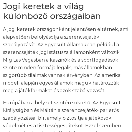
Jogi keretek a világ
különböző országaiban
A jogi keretek országonként jelentősen eltérnek, ami
alapvetően befolyásolja a szerencsejáték
szabályozását. Az Egyesült Államokban például a
szerencsejáték jogi státusza államonként változik.
Míg Las Vegasban a kaszinók és a sportfogadások
szinte minden formája legális, más államokban
szigorúbb tilalmak vannak érvényben. Az amerikai
modell alapján egyes államok maguk határozzák
meg a játékformákat és azok szabályozását.
Európában a helyzet szintén sokrétű. Az Egyesült
Királyságban és Máltán a szerencsejáték-ipar erős
szabályozással bír, amely biztosítja a játékosok
védelmét és a tisztességes játékot. Ezzel szemben