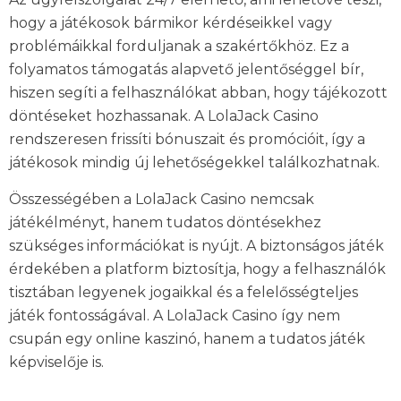
hogy a játékosok bármikor kérdéseikkel vagy
problémáikkal forduljanak a szakértőkhöz. Ez a
folyamatos támogatás alapvető jelentőséggel bír,
hiszen segíti a felhasználókat abban, hogy tájékozott
döntéseket hozhassanak. A LolaJack Casino
rendszeresen frissíti bónuszait és promócióit, így a
játékosok mindig új lehetőségekkel találkozhatnak.
Összességében a LolaJack Casino nemcsak
játékélményt, hanem tudatos döntésekhez
szükséges információkat is nyújt. A biztonságos játék
érdekében a platform biztosítja, hogy a felhasználók
tisztában legyenek jogaikkal és a felelősségteljes
játék fontosságával. A LolaJack Casino így nem
csupán egy online kaszinó, hanem a tudatos játék
képviselője is.