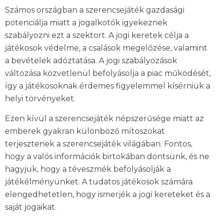
Számos országban a szerencsejáték gazdasági
potenciálja miatt a jogalkotók igyekeznek
szabályozni ezt a szektort. A jogi keretek célja a
játékosok védelme, a csalások megelőzése, valamint
a bevételek adóztatása. A jogi szabályozások
változása közvetlenül befolyásolja a piac működését,
így a játékosoknak érdemes figyelemmel kísérniük a
helyi törvényeket.
Ezen kívül a szerencsejáték népszerűsége miatt az
emberek gyakran különböző mítoszokat
terjesztenek a szerencsejáték világában. Fontos,
hogy a valós információk birtokában döntsünk, és ne
hagyjuk, hogy a téveszmék befolyásolják a
játékélményünket. A tudatos játékosok számára
elengedhetetlen, hogy ismerjék a jogi kereteket és a
saját jogaikat.