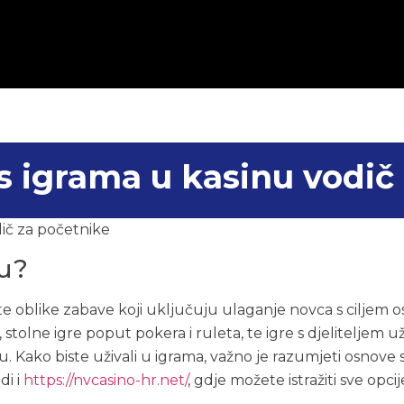
s igrama u kasinu vodič
dič za početnike
nu?
čite oblike zabave koji uključuju ulaganje novca s ciljem
stolne igre poput pokera i ruleta, te igre s djeliteljem uži
. Kako biste uživali u igrama, važno je razumjeti osnove s
di i
https://nvcasino-hr.net/
, gdje možete istražiti sve opcij