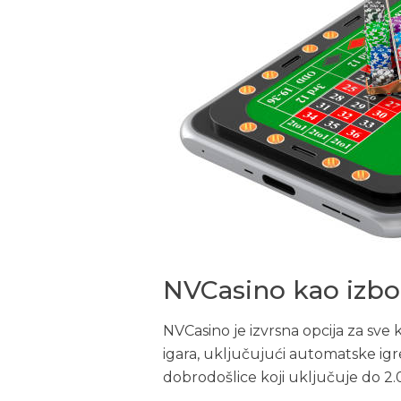
NVCasino kao izbor
NVCasino je izvrsna opcija za sve
igara, uključujući automatske igre
dobrodošlice koji uključuje do 2.