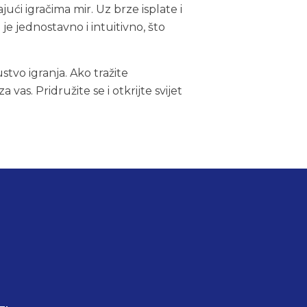
ući igračima mir. Uz brze isplate i
je jednostavno i intuitivno, što
tvo igranja. Ako tražite
vas. Pridružite se i otkrijte svijet