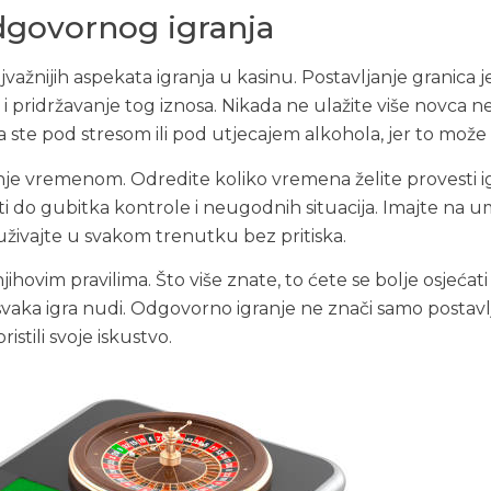
dgovornog igranja
ažnijih aspekata igranja u kasinu. Postavljanje granica j
i pridržavanje tog iznosa. Nikada ne ulažite više novca neg
a ste pod stresom ili pod utjecajem alkohola, jer to može
nje vremenom. Odredite koliko vremena želite provesti igr
 do gubitka kontrole i neugodnih situacija. Imajte na u
uživajte u svakom trenutku bez pritiska.
njihovim pravilima. Što više znate, to ćete se bolje osjećati
svaka igra nudi. Odgovorno igranje ne znači samo postavlja
stili svoje iskustvo.