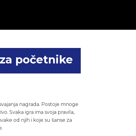
 za početnike
 osvajanja nagrada. Postoje mnoge
vo. Svaka igra ima svoja pravila,
vake od njih i koje su šanse za
e.