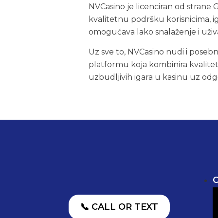
NVCasino je licenciran od strane G
kvalitetnu podršku korisnicima, ig
omogućava lako snalaženje i uživa
Uz sve to, NVCasino nudi i posebn
platformu koja kombinira kvalitetu,
uzbudljivih igara u kasinu uz odg
O
📞 CALL OR TEXT