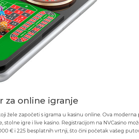
 za online igranje
 koji žele započeti s igrama u kasinu online. Ova moderna
, stolne igre i live kasino. Registracijom na NVCasino može
000 € i 225 besplatnih vrtnji, što čini početak vašeg puto