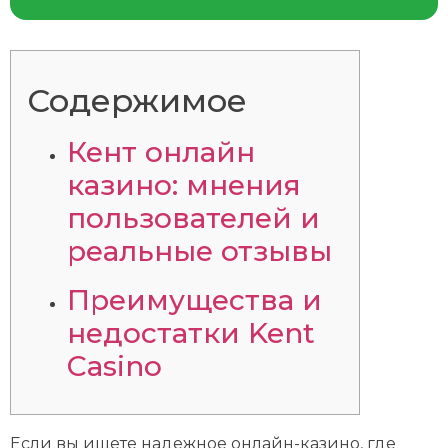
Содержимое
Кент онлайн
казино: мнения
пользователей и
реальные отзывы
Преимущества и
недостатки Kent
Casino
Если вы ищете надежное онлайн-казино, где