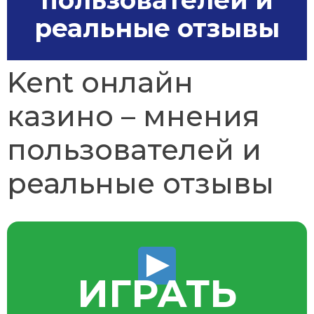
пользователей и
реальные отзывы
Kent онлайн
казино – мнения
пользователей и
реальные отзывы
ИГРАТЬ