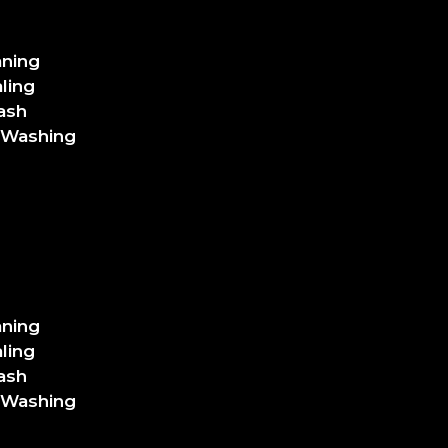
aning
ling
ash
 Washing
aning
ling
ash
 Washing