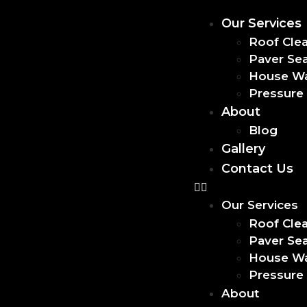
Our Services
Roof Cle
Paver Sea
House W
Pressure
About
Blog
Gallery
Contact Us
Our Services
Roof Cle
Paver Sea
House W
Pressure
About