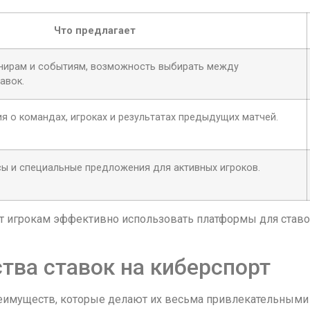
Что предлагает
рнирам и событиям, возможность выбирать между
авок.
 о командах, игроках и результатах предыдущих матчей.
ы и специальные предложения для активных игроков.
т игрокам эффективно использовать платформы для ставок
ва ставок на киберспорт
еимуществ, которые делают их весьма привлекательными 