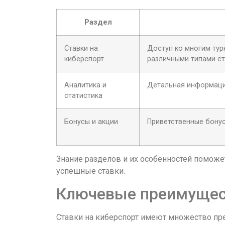
Раздел
Ставки на
Доступ ко многим ту
киберспорт
различными типами ст
Аналитика и
Детальная информация
статистика
Бонусы и акции
Приветственные бонус
Знание разделов и их особенностей поможе
успешные ставки.
Ключевые преимущест
Ставки на киберспорт имеют множество пр