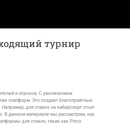
одходящий турнир
ителей и игроков. С увеличением
тве платформ. Это создает благоприятные
Например, для ставок на киберспорт стоит
с. В данном материале мы рассмотрим, как
атформы для ставок, такие как Pinco.