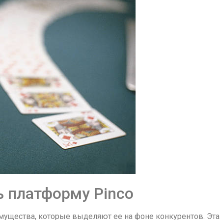
ь платформу Pinco
мущества, которые выделяют ее на фоне конкурентов. Эта