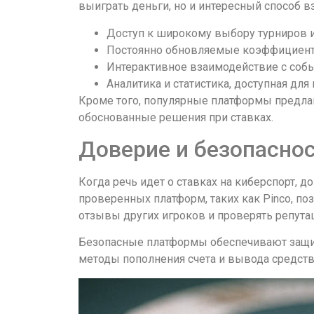
выиграть деньги, но и интересный способ 
Доступ к широкому выбору турниров и
Постоянно обновляемые коэффициенты
Интерактивное взаимодействие с собы
Аналитика и статистика, доступная для 
Кроме того, популярные платформы предлаг
обоснованные решения при ставках.
Доверие и безопаснос
Когда речь идет о ставках на киберспорт,
проверенных платформ, таких как Pinco, п
отзывы других игроков и проверять репута
Безопасные платформы обеспечивают защи
методы пополнения счета и вывода средств.