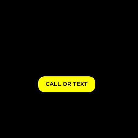
CALL OR TEXT