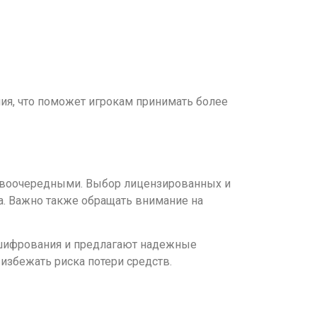
ия, что поможет игрокам принимать более
первоочередными. Выбор лицензированных и
а. Важно также обращать внимание на
шифрования и предлагают надежные
избежать риска потери средств.