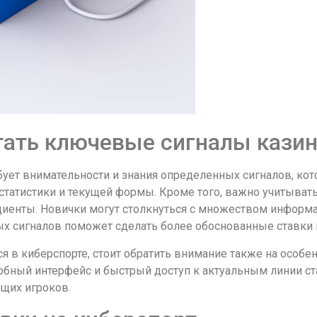
тать ключевые сигналы кази
бует внимательности и знания определенных сигналов, кот
х статистики и текущей формы. Кроме того, важно учитывать
иенты. Новички могут столкнуться с множеством информа
ых сигналов поможет сделать более обоснованные ставки 
 в киберспорте, стоит обратить внимание также на особе
добный интерфейс и быстрый доступ к актуальным линии ст
щих игроков.