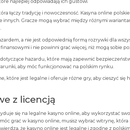
tóre najlepiej odpowiadają ich gustowi.
tóra łączy tradycję i nowoczesność. Kasyna online polskie
ele innych. Gracze mogą wybrać między różnymi wariantami
.
azardem, a nie jest odpowiednią formą rozrywki dla wszy
inansowymi i nie powinni grać więcej, niż mogą sobie po
e dotyczące hazardu, które mają zapewnić bezpieczeństwo
arunki, aby móc funkcjonować na polskim rynku.
, które jest legalne i oferuje różne gry, aby cieszyć si
e z licencją
yduje się na legalne kasyno online, aby wykorzystać swoj
c grać w kasyno online, musisz wybrać witrynę, która po
rdza, że kasyno online jest legalne i zgodne z polski