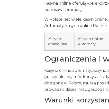
Kasyna online oferują wiele korzy
bonusów i promocji.
W Polsce jest wiele kasyn online,
Automaty, kasyno online Polskie.
Kasyno
Kasyno online
online Blik
Automaty
Ograniczenia i 
Kasyno online automaty, kasyno on
graczy, ale aby móc korzystać z 
dostępne w Polsce, muszą posiada
prowadzić działalność gospodarc
Warunki korzystani