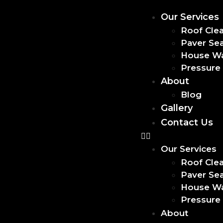
Our Services
Roof Cle
Paver Sea
House W
Pressure
About
Blog
Gallery
Contact Us
Our Services
Roof Cle
Paver Sea
House W
Pressure
About