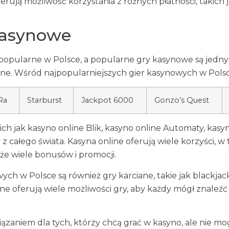
erują możliwość korzystania z różnych płatności, takich 
kasynowe
j popularne w Polsce, a popularne gry kasynowe są jedn
ine. Wśród najpopularniejszych gier kasynowych w Polsc
Ra
Starburst
Jackpot 6000
Gonzo’s Quest
ch jak kasyno online Blik, kasyno online Automaty, kasy
z całego świata. Kasyna online oferują wiele korzyści, 
akże wiele bonusów i promocji.
h w Polsce są również gry karciane, takie jak blackjack
nline oferują wiele możliwości gry, aby każdy mógł znaleź
iązaniem dla tych, którzy chcą grać w kasyno, ale nie mo