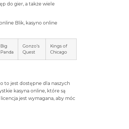
p do gier, a także wiele
online Blik, kasyno online
Big
Gonzo’s
Kings of
Panda
Quest
Chicago
ko to jest dostępne dla naszych
tkie kasyna online, które są
 licencja jest wymagana, aby móc