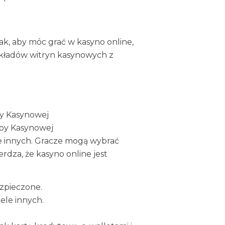
ak, aby móc grać w kasyno online,
zykładów witryn kasynowych z
zby Kasynowej
Izby Kasynowej
ele innych. Gracze mogą wybrać
rdza, że kasyno online jest
ezpieczone.
iele innych.