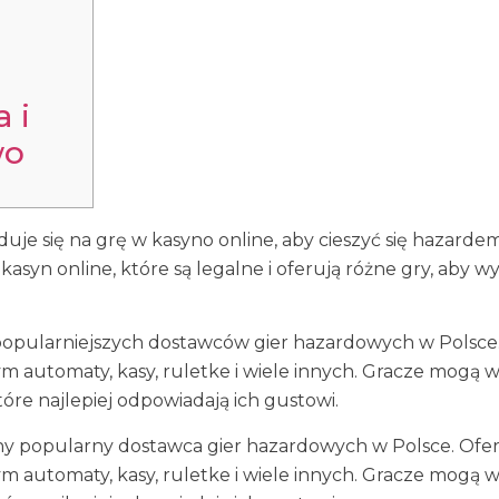
 i
wo
duje się na grę w kasyno online, aby cieszyć się hazar
syn online, które są legalne i oferują różne gry, aby wyb
jpopularniejszych dostawców gier hazardowych w Polsce.
ym automaty, kasy, ruletke i wiele innych. Gracze mogą
tóre najlepiej odpowiadają ich gustowi.
ny popularny dostawca gier hazardowych w Polsce. Ofe
ym automaty, kasy, ruletke i wiele innych. Gracze mogą