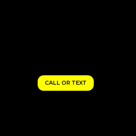
CALL OR TEXT