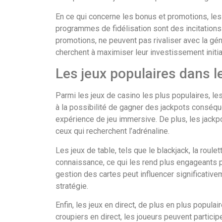
En ce qui concerne les bonus et promotions, les
programmes de fidélisation sont des incitations
promotions, ne peuvent pas rivaliser avec la géné
cherchent à maximiser leur investissement initia
Les jeux populaires dans l
Parmi les jeux de casino les plus populaires, le
à la possibilité de gagner des jackpots conséq
expérience de jeu immersive. De plus, les jackpo
ceux qui recherchent l’adrénaline.
Les jeux de table, tels que le blackjack, la roul
connaissance, ce qui les rend plus engageants po
gestion des cartes peut influencer significativ
stratégie.
Enfin, les jeux en direct, de plus en plus popul
croupiers en direct, les joueurs peuvent participe