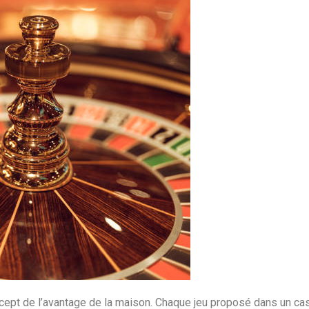
ept de l’avantage de la maison. Chaque jeu proposé dans un casi