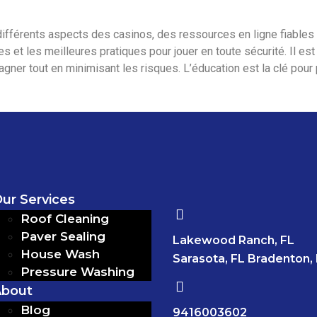
 différents aspects des casinos, des ressources en ligne fiables
ies et les meilleures pratiques pour jouer en toute sécurité. Il e
gner tout en minimisant les risques. L’éducation est la clé pour 
ur Services
Roof Cleaning
Paver Sealing
Lakewood Ranch, FL
House Wash
Sarasota, FL Bradenton,
Pressure Washing
About
Blog
9416003602