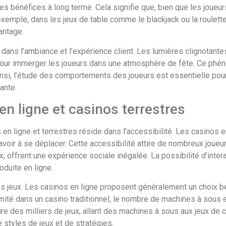
des bénéfices à long terme. Cela signifie que, bien que les joueu
xemple, dans les jeux de table comme le blackjack ou la roulette,
antage.
dans l’ambiance et l’expérience client. Les lumières clignotant
our immerger les joueurs dans une atmosphère de fête. Ce phéno
si, l’étude des comportements des joueurs est essentielle pour
ante.
en ligne et casinos terrestres
en ligne et terrestres réside dans l’accessibilité. Les casinos e
avoir à se déplacer. Cette accessibilité attire de nombreux joueu
x, offrent une expérience sociale inégalée. La possibilité d’inter
duite en ligne.
es jeux. Les casinos en ligne proposent généralement un choix b
té dans un casino traditionnel, le nombre de machines à sous et 
e des milliers de jeux, allant des machines à sous aux jeux de ca
 styles de jeux et de stratégies.