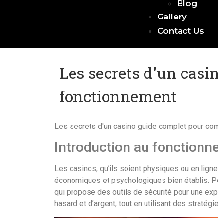
Blog
Gallery
Contact Us
Les secrets d'un casi
fonctionnement
Les secrets d'un casino guide complet pour co
Introduction au fonctionn
Les casinos, qu’ils soient physiques ou en ligne
économiques et psychologiques bien établis. Po
qui propose des outils de sécurité pour une expé
hasard et d’argent, tout en utilisant des stratég