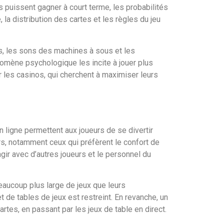
rs puissent gagner à court terme, les probabilités
 la distribution des cartes et les règles du jeu
es, les sons des machines à sous et les
mène psychologique les incite à jouer plus
 les casinos, qui cherchent à maximiser leurs
n ligne permettent aux joueurs de se divertir
rs, notamment ceux qui préfèrent le confort de
agir avec d’autres joueurs et le personnel du
eaucoup plus large de jeux que leurs
de tables de jeux est restreint. En revanche, un
rtes, en passant par les jeux de table en direct.