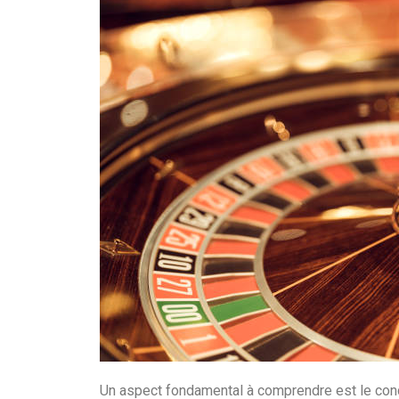
Un aspect fondamental à comprendre est le conc