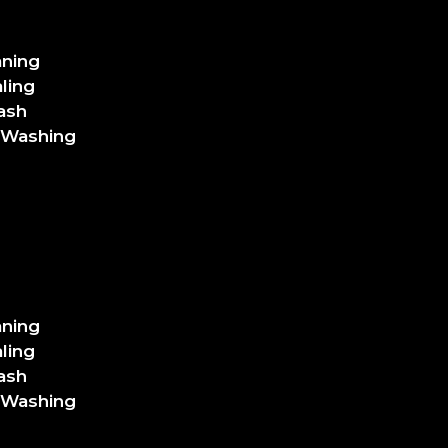
aning
ling
ash
 Washing
aning
ling
ash
 Washing