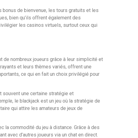
 bonus de bienvenue, les tours gratuits et les
ues, bien qu’ils offrent également des
vilégier les casinos virtuels, surtout ceux qui
nt de nombreux joueurs grâce à leur simplicité et
ayants et leurs thèmes variés, offrent une
rtants, ce qui en fait un choix privilégié pour
nt souvent une certaine stratégie et
ple, le blackjack est un jeu où la stratégie de
ire qui attire les amateurs de jeux de
vec la commodité du jeu à distance. Grâce à des
ant avec d’autres joueurs via un chat en direct.