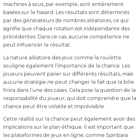
machines à sous, par exemple, sont entièrement
basées sur le hasard. Les résultats sont déterminés
par des générateurs de nombres aléatoires, ce qui
signifie que chaque rotation est indépendante des
précédentes. Dans ce cas, aucune compétence ne
peut influencer le résultat.
La nature aléatoire des jeux comme la roulette
souligne également l’importance de la chance. Les
joueurs peuvent parier sur différents résultats, mais
aucune stratégie ne peut changer le fait que la bille
finira dans l’une des cases. Cela pose la question de la
responsabilité du joueur, qui doit comprendre que la
chance peut être volatile et imprévisible.
Cette réalité sur la chance peut également avoir des
implications sur le plan éthique. Il est important que
les plateformes de jeux en ligne, comme Spinbara