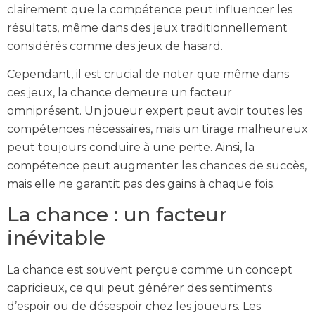
clairement que la compétence peut influencer les
résultats, même dans des jeux traditionnellement
considérés comme des jeux de hasard.
Cependant, il est crucial de noter que même dans
ces jeux, la chance demeure un facteur
omniprésent. Un joueur expert peut avoir toutes les
compétences nécessaires, mais un tirage malheureux
peut toujours conduire à une perte. Ainsi, la
compétence peut augmenter les chances de succès,
mais elle ne garantit pas des gains à chaque fois.
La chance : un facteur
inévitable
La chance est souvent perçue comme un concept
capricieux, ce qui peut générer des sentiments
d’espoir ou de désespoir chez les joueurs. Les