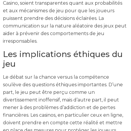
Casino, soient transparentes quant aux probabilités
et aux mécanismes de jeu pour que les joueurs
puissent prendre des décisions éclairées. La
communication sur la nature aléatoire des jeux peut
aider à prévenir des comportements de jeu
irresponsables.
Les implications éthiques du
jeu
Le débat sur la chance versus la compétence
soulève des questions éthiques importantes. D’une
part, le jeu peut être perçu comme un
divertissement inoffensif, mais d’autre part, il peut
mener à des problèmes d’addiction et de pertes
financières. Les casinos, en particulier ceux en ligne,
doivent prendre en compte cette réalité et mettre
en place des mesures pour protéger les joueurs,