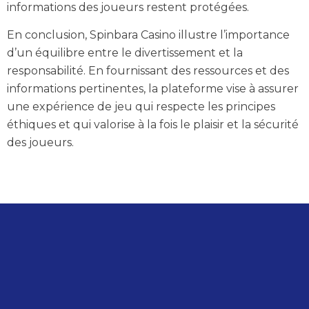
informations des joueurs restent protégées.
En conclusion, Spinbara Casino illustre l’importance
d’un équilibre entre le divertissement et la
responsabilité. En fournissant des ressources et des
informations pertinentes, la plateforme vise à assurer
une expérience de jeu qui respecte les principes
éthiques et qui valorise à la fois le plaisir et la sécurité
des joueurs.