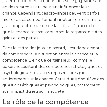
joueurs croient en la notion de « série gagnante » ou
en des stratégies qui peuvent influencer leur
chance. Cependant, ces croyances peuvent parfois
mener à des comportements irrationnels, comme le
jeu compulsif, en raison de la difficulté à accepter
que la chance soit souvent la seule responsable des
gains et des pertes.
Dans le cadre des jeux de hasard, il est donc essentiel
de comprendre la distinction entre la chance et la
compétence. Bien que certains jeux, comme le
poker, nécessitent des compétences stratégiques et
psychologiques, d’autres reposent presque
entièrement sur la chance. Cette dualité soulève des
questions éthiques et psychologiques, notamment
sur l’impact du jeu sur la société.
Le rôle de la compétence