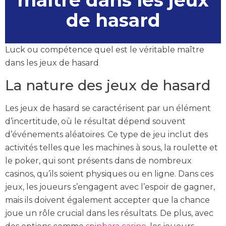
maître dans les jeux
de hasard
Luck ou compétence quel est le véritable maître
dans les jeux de hasard
La nature des jeux de hasard
Les jeux de hasard se caractérisent par un élément
d’incertitude, où le résultat dépend souvent
d’événements aléatoires. Ce type de jeu inclut des
activités telles que les machines à sous, la roulette et
le poker, qui sont présents dans de nombreux
casinos, qu’ils soient physiques ou en ligne. Dans ces
jeux, les joueurs s’engagent avec l’espoir de gagner,
mais ils doivent également accepter que la chance
joue un rôle crucial dans les résultats. De plus, avec