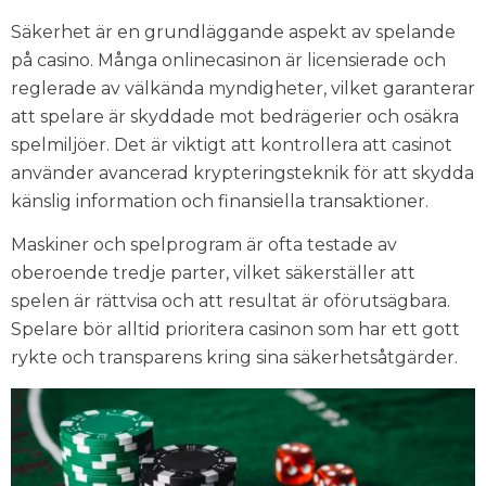
Säkerhet är en grundläggande aspekt av spelande
på casino. Många onlinecasinon är licensierade och
reglerade av välkända myndigheter, vilket garanterar
att spelare är skyddade mot bedrägerier och osäkra
spelmiljöer. Det är viktigt att kontrollera att casinot
använder avancerad krypteringsteknik för att skydda
känslig information och finansiella transaktioner.
Maskiner och spelprogram är ofta testade av
oberoende tredje parter, vilket säkerställer att
spelen är rättvisa och att resultat är oförutsägbara.
Spelare bör alltid prioritera casinon som har ett gott
rykte och transparens kring sina säkerhetsåtgärder.