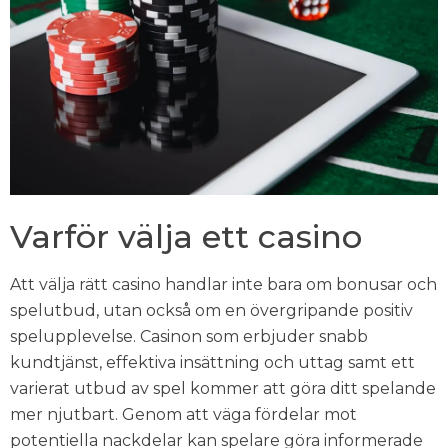
Varför välja ett casino
Att välja rätt casino handlar inte bara om bonusar och
spelutbud, utan också om en övergripande positiv
spelupplevelse. Casinon som erbjuder snabb
kundtjänst, effektiva insättning och uttag samt ett
varierat utbud av spel kommer att göra ditt spelande
mer njutbart. Genom att väga fördelar mot
potentiella nackdelar kan spelare göra informerade