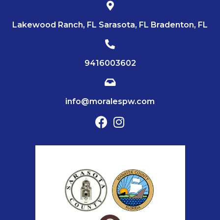
Lakewood Ranch, FL Sarasota, FL Bradenton, FL
9416003602
info@moralespw.com