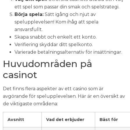
ett spel som passar din smak och spelstrategi.
Börja spela:
Sätt igång och njut av
spelupplevelsen! Kom ihåg att spela
ansvarsfullt.
Skapa snabbt och enkelt ett konto.
Verifiering skyddar ditt spelkonto.
Varierade betalningsalternativ för insättningar.
Huvudområden på
casinot
Det finns flera aspekter av ett casino som är
avgörande för spelupplevelsen. Här är en översikt av
de viktigaste områdena:
Avsnitt
Vad det erbjuder
Bäst för