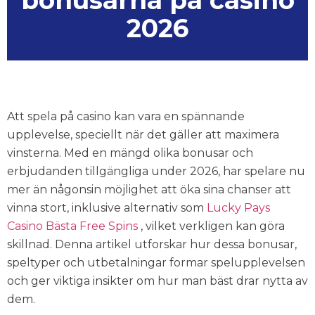
bonusarna på casino
2026
Att spela på casino kan vara en spännande
upplevelse, speciellt när det gäller att maximera
vinsterna. Med en mängd olika bonusar och
erbjudanden tillgängliga under 2026, har spelare nu
mer än någonsin möjlighet att öka sina chanser att
vinna stort, inklusive alternativ som
Lucky Pays
Casino Bästa Free Spins
, vilket verkligen kan göra
skillnad. Denna artikel utforskar hur dessa bonusar,
speltyper och utbetalningar formar spelupplevelsen
och ger viktiga insikter om hur man bäst drar nytta av
dem.