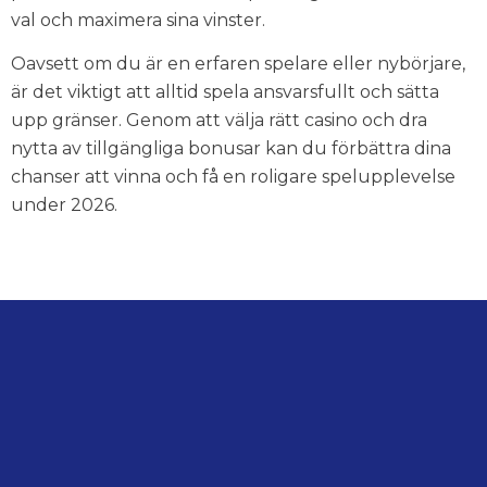
val och maximera sina vinster.
Oavsett om du är en erfaren spelare eller nybörjare,
är det viktigt att alltid spela ansvarsfullt och sätta
upp gränser. Genom att välja rätt casino och dra
nytta av tillgängliga bonusar kan du förbättra dina
chanser att vinna och få en roligare spelupplevelse
under 2026.