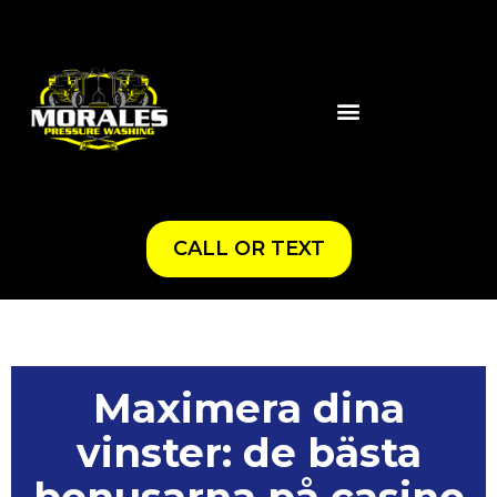
CALL OR TEXT
Maximera dina
vinster: de bästa