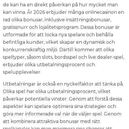
de kan ha en direkt påverkan på hur mycket man
kan vinna. År 2026 erbjuder många onlinecasinon en
rad olika bonusar, inklusive insättningsbonusar,
gratissnurr och lojalitetsprogram. Dessa bonusar är
utformade för att locka nya spelare och behålla
befintliga kunder, vilket skapar en dynamisk och
konkurrenskraftig miljö. Därtill kommer att olika
speltyper, såsom slots, bordsspel och live dealer-spel,
erbjuder olika utbetalningsprocent och
spelupplevelser.
Utbetalningar är också en nyckelfaktor att tänka på.
Olika spel har olika utbetalningsprocent, vilket
påverkar potentiella vinster. Genom att förstå dessa
aspekter kan spelare optimera sina strategier och
göra mer informerade val när de väljer spel. Genom
att kombinera attraktiva bonusar med rätt
spelkanaler kan man maximera sina chanser att