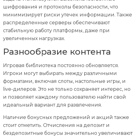
шифрования и протоколы безопасности, что
минимизирует риски утечек информации. Также
распределенные серверы обеспечивают
стабильную работу платформы, даже при
увеличенных нагрузках.
Разнообразие контента
Игровая библиотека постоянно обновляется.
Игроки могут выбирать между различными
форматами, включая слоты, настольные игры, и
live-дилеров. Это не только сохраняет интерес, но
и позволяет каждому пользователю найти свой
идеальный вариант для развлечения.
Наличие бонусных предложений и акций также
стоит отметить. Отчисления на депозит и
бездепозитные бонусы значительно увеличивают