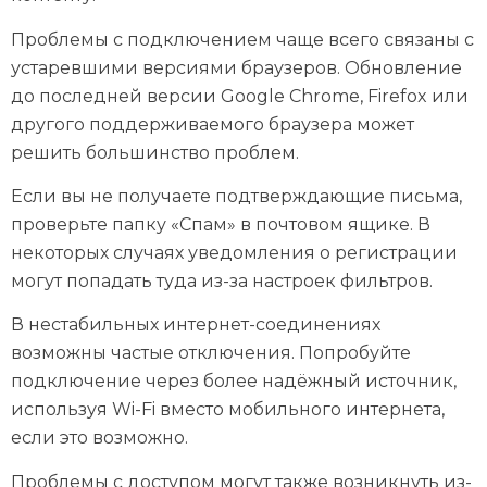
Проблемы с подключением чаще всего связаны с
устаревшими версиями браузеров. Обновление
до последней версии Google Chrome, Firefox или
другого поддерживаемого браузера может
решить большинство проблем.
Если вы не получаете подтверждающие письма,
проверьте папку «Спам» в почтовом ящике. В
некоторых случаях уведомления о регистрации
могут попадать туда из-за настроек фильтров.
В нестабильных интернет-соединениях
возможны частые отключения. Попробуйте
подключение через более надёжный источник,
используя Wi-Fi вместо мобильного интернета,
если это возможно.
Проблемы с доступом могут также возникнуть из-