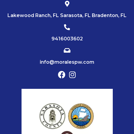
Lakewood Ranch, FL Sarasota, FL Bradenton, FL
9416003602
info@moralespw.com