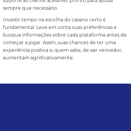
suporte ao cliente acessível, pronto para ajudar
sempre que necessário.
Investir tempo na escolha do cassino certo é
fundamental. Leve em conta suas preferências e
busque informações sobre cada plataforma antes de
começar a jogar. Assim, suas chances de ter uma
experiência positiva e, quem sabe, de sair vencedor,
aumentam significativamente.