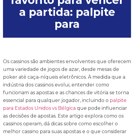
favorito para vencer
a partida: palpite
para
Os cassinos são ambientes envolventes que oferecem
uma variedade de jogos de azar, desde mesas de
poker até caça-níqueis eletrônicos. À medida que a
indústria dos cassinos evolui, entender como
funcionam as apostas e as chances de vitória se torna
essencial para qualquer jogador, incluindo o
palpite
para Estados Unidos vs Bélgica
que pode influenciar
as decisões de apostas. Este artigo explora como os
cassinos operam, dá dicas sobre como escolher o
melhor cassino para suas apostas e o que considerar