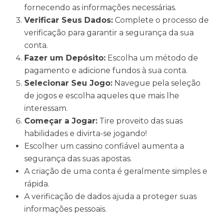
fornecendo as informações necessárias.
Verificar Seus Dados:
Complete o processo de
verificação para garantir a segurança da sua
conta.
Fazer um Depósito:
Escolha um método de
pagamento e adicione fundos à sua conta.
Selecionar Seu Jogo:
Navegue pela seleção
de jogos e escolha aqueles que mais lhe
interessam.
Começar a Jogar:
Tire proveito das suas
habilidades e divirta-se jogando!
Escolher um cassino confiável aumenta a
segurança das suas apostas.
A criação de uma conta é geralmente simples e
rápida.
A verificação de dados ajuda a proteger suas
informações pessoais.