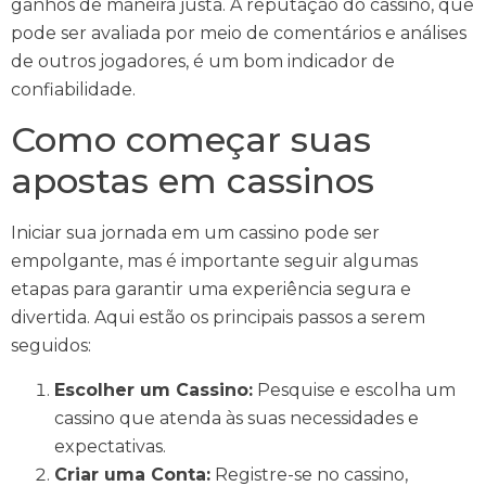
ganhos de maneira justa. A reputação do cassino, que
pode ser avaliada por meio de comentários e análises
de outros jogadores, é um bom indicador de
confiabilidade.
Como começar suas
apostas em cassinos
Iniciar sua jornada em um cassino pode ser
empolgante, mas é importante seguir algumas
etapas para garantir uma experiência segura e
divertida. Aqui estão os principais passos a serem
seguidos:
Escolher um Cassino:
Pesquise e escolha um
cassino que atenda às suas necessidades e
expectativas.
Criar uma Conta:
Registre-se no cassino,