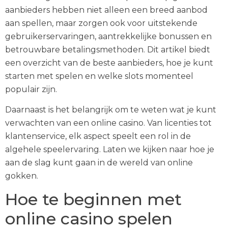
aanbieders hebben niet alleen een breed aanbod
aan spellen, maar zorgen ook voor uitstekende
gebruikerservaringen, aantrekkelijke bonussen en
betrouwbare betalingsmethoden. Dit artikel biedt
een overzicht van de beste aanbieders, hoe je kunt
starten met spelen en welke slots momenteel
populair zijn.
Daarnaast is het belangrijk om te weten wat je kunt
verwachten van een online casino. Van licenties tot
klantenservice, elk aspect speelt een rol in de
algehele speelervaring. Laten we kijken naar hoe je
aan de slag kunt gaan in de wereld van online
gokken.
Hoe te beginnen met
online casino spelen