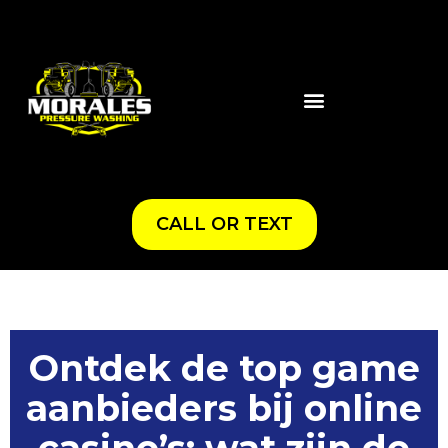
CALL OR TEXT
Ontdek de top game
aanbieders bij online