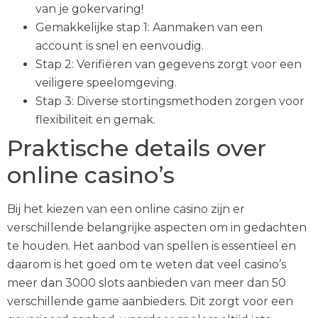
van je gokervaring!
Gemakkelijke stap 1: Aanmaken van een
account is snel en eenvoudig.
Stap 2: Verifiëren van gegevens zorgt voor een
veiligere speelomgeving.
Stap 3: Diverse stortingsmethoden zorgen voor
flexibiliteit en gemak.
Praktische details over
online casino’s
Bij het kiezen van een online casino zijn er
verschillende belangrijke aspecten om in gedachten
te houden. Het aanbod van spellen is essentieel en
daarom is het goed om te weten dat veel casino’s
meer dan 3000 slots aanbieden van meer dan 50
verschillende game aanbieders. Dit zorgt voor een