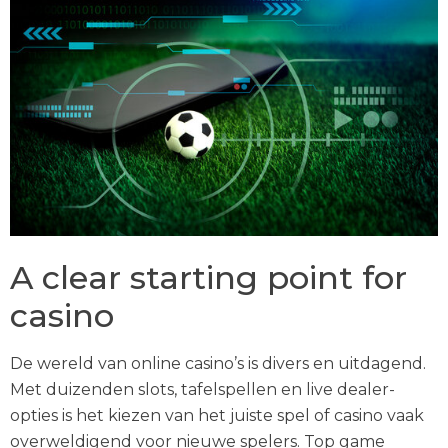
A clear starting point for
casino
De wereld van online casino’s is divers en uitdagend.
Met duizenden slots, tafelspellen en live dealer-
opties is het kiezen van het juiste spel of casino vaak
overweldigend voor nieuwe spelers. Top game