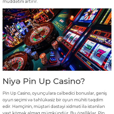
müddətini artırır.
Niyə Pin Up Casino?
Pin Up Casino, oyunçulara cəlbedici bonuslar, geniş
oyun seçimi və təhlükəsiz bir oyun mühiti təqdim
edir. Həmçinin, müştəri dəstəyi xidməti ilə istənilən
vaxt kömək almaq mümkündür. Bu özelliklər, Pin