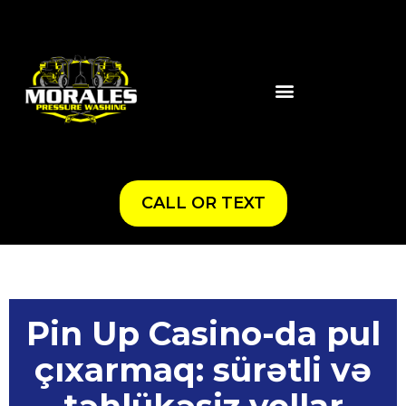
CALL OR TEXT
Pin Up Casino-da pul
çıxarmaq: sürətli və