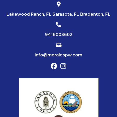
Lakewood Ranch, FL Sarasota, FL Bradenton, FL
9416003602
info@moralespw.com