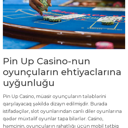
Pin Up Casino-nun
oyunçuların ehtiyaclarına
uyğunluğu
Pin Up Casino, müasir oyunçuların tələblərini
qarşılayacaq şəkildə dizayn edilmişdir. Burada
istifadəçilər, slot oyunlarından canlı diler oyunlarına
qədər müxtəlif oyunlar tapa bilərlər. Casino,
həmçinin, oyunçuların rahatlığı üçün mobil tətbiq