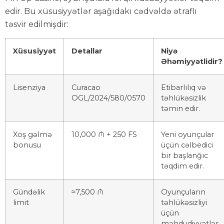
edir. Bu xüsusiyyətlər aşağıdakı cədvəldə ətraflı
təsvir edilmişdir:
Xüsusiyyət
Detallar
Niyə
Əhəmiyyətlidir?
Lisenziya
Curacao
Etibarlılıq və
OGL/2024/580/0570
təhlükəsizlik
təmin edir.
Xoş gəlmə
10,000 ₼ + 250 FS
Yeni oyunçular
bonusu
üçün cəlbedici
bir başlanğıc
təqdim edir.
Gündəlik
≈7,500 ₼
Oyunçuların
limit
təhlükəsizliyi
üçün
məhdudiyyətlər