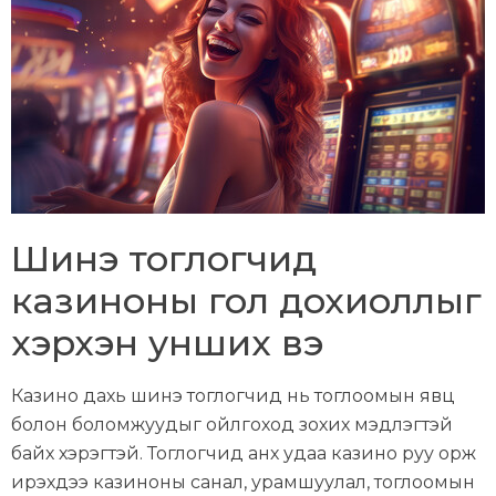
Шинэ тоглогчид
казиноны гол дохиоллыг
хэрхэн унших вэ
Казино дахь шинэ тоглогчид нь тоглоомын явц
болон боломжуудыг ойлгоход зохих мэдлэгтэй
байх хэрэгтэй. Тоглогчид анх удаа казино руу орж
ирэхдээ казиноны санал, урамшуулал, тоглоомын