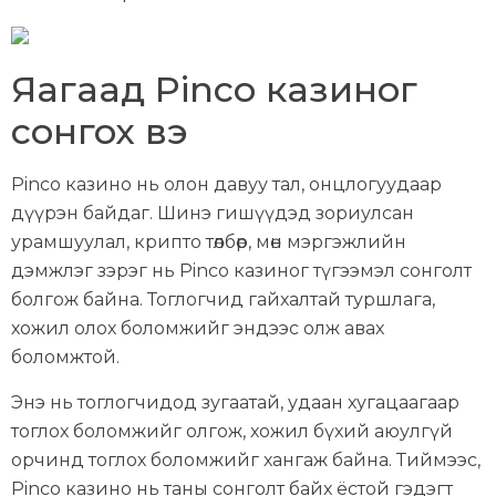
Яагаад Pinco казиног
сонгох вэ
Pinco казино нь олон давуу тал, онцлогуудаар
дүүрэн байдаг. Шинэ гишүүдэд зориулсан
урамшуулал, крипто төлбөр, мөн мэргэжлийн
дэмжлэг зэрэг нь Pinco казиног түгээмэл сонголт
болгож байна. Тоглогчид гайхалтай туршлага,
хожил олох боломжийг эндээс олж авах
боломжтой.
Энэ нь тоглогчидод зугаатай, удаан хугацаагаар
тоглох боломжийг олгож, хожил бүхий аюулгүй
орчинд тоглох боломжийг хангаж байна. Тиймээс,
Pinco казино нь таны сонголт байх ёстой гэдэгт