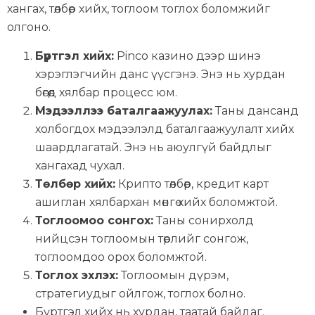
хангах, төлбөр хийх, тоглоом тоглох боломжийг
олгоно.
Бүртгэл хийх:
Pinco казино дээр шинэ
хэрэглэгчийн данс үүсгэнэ. Энэ нь хурдан
бөгөөд хялбар процесс юм.
Мэдээллээ баталгаажуулах:
Таны дансанд
холбогдох мэдээлэлд баталгаажуулалт хийх
шаардлагатай. Энэ нь аюулгүй байдлыг
хангахад чухал.
Төлбөр хийх:
Крипто төлбөр, кредит карт
ашиглан хялбархан мөнгө хийх боломжтой.
Тоглоомоо сонгох:
Таны сонирхолд
нийцсэн тоглоомын төрлийг сонгож,
тоглоомдоо орох боломжтой.
Тоглох эхлэх:
Тоглоомын дүрэм,
стратегиудыг ойлгож, тоглох болно.
Бүртгэл хийх нь хурдан, таатай байдаг.