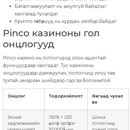
Баталгаажуулалт нь аюулгүй байдлыг
хангахад тусалдаг.
Крипто төлбөрүүд нь хурдан, хялбар байдаг.
Pinco казиноны гол
онцлогууд
Pinco казино нь тоглогчдод олон ашигтай
функцуудаар хангадаг. Тус казиноны
онцлогуудаар дамжуулан, тоглогчид илүү тав
тухтай, амархан шийдвэр гаргах боломжтой.
Онцлог
Тодорхойлолт
Яагаад чухал
вэ
Эхний
150% + 250
Шинэ
хадгаламжийн
үнэгүй эргүүлэг
тоглогчид
урамшуулал
10,000$-ын
хожил олох