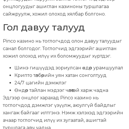
онцлогуудыг ашиглан казиноны туршлагаа
сайжруулж, хожил олоход хялбар болгоно.
Гол давуу талууд
Pinco казино нь тоглогчдод олон давуу талуудыг
санал болгодог. Тоглогчид эдгээрийг ашиглан
хожил олоход илүү их боломжуудыг хүртдэг.
Шинэ гишүүдэд зориулсан өндөр урамшуулал
Крипто төлбөрийн уян хатан сонголтууд
24/7 цагийн дэмжлэг
Өндөр тайлан мэдээг чөлөөтэй харж чадна
Эдгээр онцлог харахад Pinco казино нь
тоглогчдод дэмжлэг үзүүлж, аюулгүй байдлыг
хангаж байгааг илтгэнэ. Нэмж хэлэхэд эдгээрийн
ачаар тоглогчид илүү их зугаатай, ашигтай
туршлага авч чадна.