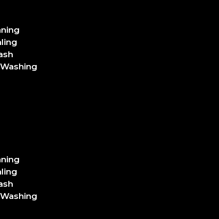
aning
ling
ash
 Washing
aning
ling
ash
 Washing