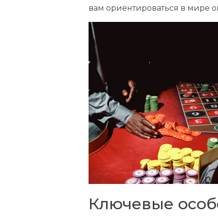
вам ориентироваться в мире о
Ключевые особ