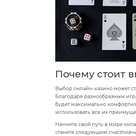
Почему стоит 
Выбор онлайн-казино может ста
Благодаря разнообразным игр
будет максимально комфортной
использовать все их преимуще
Начните свой путь в мире онла
станете следующим счастливч