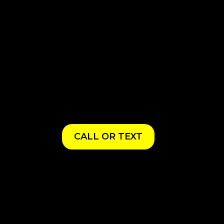
CALL OR TEXT