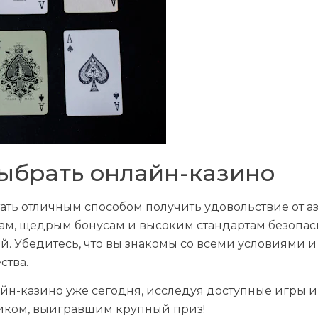
выбрать онлайн-казино
ть отличным способом получить удовольствие от аза
ам, щедрым бонусам и высоким стандартам безопас
. Убедитесь, что вы знакомы со всеми условиями и
ства.
йн-казино уже сегодня, исследуя доступные игры и
иком, выигравшим крупный приз!