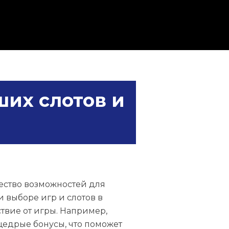
ших слотов и
ество возможностей для
 выборе игр и слотов в
твие от игры. Например,
щедрые бонусы, что поможет