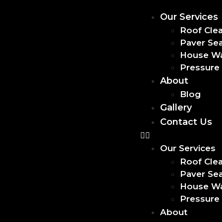
Our Services
Roof Cle
Paver Sea
House W
Pressure
About
Blog
Gallery
Contact Us
Our Services
Roof Cle
Paver Sea
House W
Pressure
About