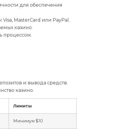
ичности для обеспечения
Visa, MasterCard или PayPal.
аемых казино.
ь процессом.
епозитов и вывода средств.
нство казино.
Лимиты
Минимум $10