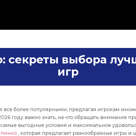
о: секреты выбора луч
игр
я все более популярными, предлагая игрокам множ
26 году важно знать, на что обращать внимание при
е самые выгодные условия и максимальное удовольс
у
пинко
, которая предлагает разнообразные игры и 