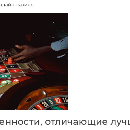
нлайн-казино.
енности, отличающие луч