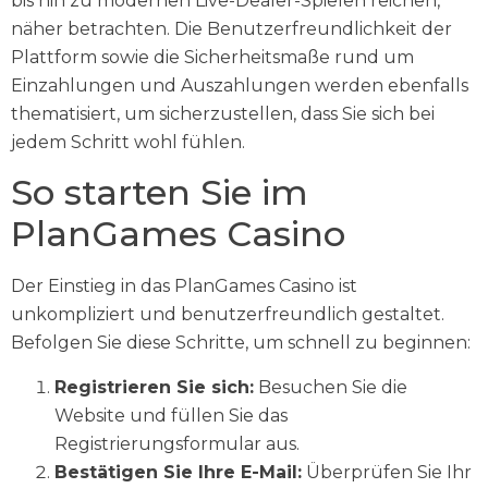
bis hin zu modernen Live-Dealer-Spielen reichen,
näher betrachten. Die Benutzerfreundlichkeit der
Plattform sowie die Sicherheitsmaße rund um
Einzahlungen und Auszahlungen werden ebenfalls
thematisiert, um sicherzustellen, dass Sie sich bei
jedem Schritt wohl fühlen.
So starten Sie im
PlanGames Casino
Der Einstieg in das PlanGames Casino ist
unkompliziert und benutzerfreundlich gestaltet.
Befolgen Sie diese Schritte, um schnell zu beginnen:
Registrieren Sie sich:
Besuchen Sie die
Website und füllen Sie das
Registrierungsformular aus.
Bestätigen Sie Ihre E-Mail:
Überprüfen Sie Ihr