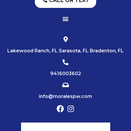
CALL OR TEXT
Lakewood Ranch, FL Sarasota, FL Bradenton, FL
9416003602
info@moralespw.com