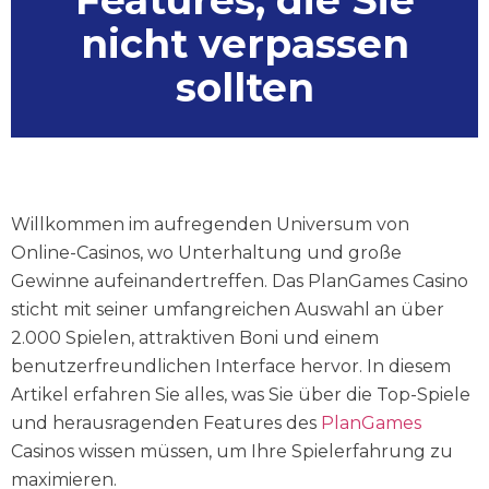
Features, die Sie
nicht verpassen
sollten
Willkommen im aufregenden Universum von
Online-Casinos, wo Unterhaltung und große
Gewinne aufeinandertreffen. Das PlanGames Casino
sticht mit seiner umfangreichen Auswahl an über
2.000 Spielen, attraktiven Boni und einem
benutzerfreundlichen Interface hervor. In diesem
Artikel erfahren Sie alles, was Sie über die Top-Spiele
und herausragenden Features des
PlanGames
Casinos wissen müssen, um Ihre Spielerfahrung zu
maximieren.