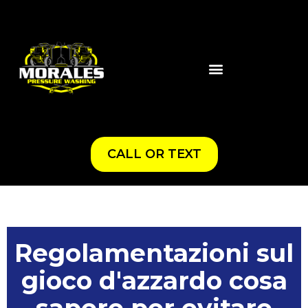
CALL OR TEXT
Regolamentazioni sul
gioco d'azzardo cosa