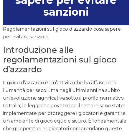
sapere per evitare
sanzioni
Regolamentazioni sul gioco d'azzardo cosa sapere
per evitare sanzioni
Introduzione alle
regolamentazioni sul gioco
d’azzardo
Il gioco d’azzardo è un’attività che ha affascinato
l’umanità per secoli, ma negli ultimi anni ha subito
un’evoluzione significativa sotto il profilo normativo.
In Italia, le leggi che governano il settore sono state
implementate per proteggere i giocatori e garantire
un ambiente di gioco equo e sicuro. È fondamentale
che gli operatori e i giocatori comprendano queste