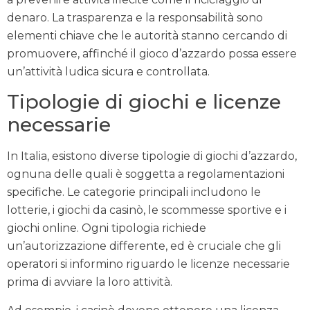
denaro. La trasparenza e la responsabilità sono
elementi chiave che le autorità stanno cercando di
promuovere, affinché il gioco d’azzardo possa essere
un’attività ludica sicura e controllata.
Tipologie di giochi e licenze
necessarie
In Italia, esistono diverse tipologie di giochi d’azzardo,
ognuna delle quali è soggetta a regolamentazioni
specifiche. Le categorie principali includono le
lotterie, i giochi da casinò, le scommesse sportive e i
giochi online. Ogni tipologia richiede
un’autorizzazione differente, ed è cruciale che gli
operatori si informino riguardo le licenze necessarie
prima di avviare la loro attività.