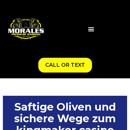
CALL OR TEXT
Saftige Oliven und
sichere Wege zum