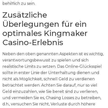
behilflich zu sein.
Zusätzliche
Überlegungen für ein
optimales Kingmaker
Casino-Erlebnis
Neben den oben genannten Aspekten ist es wichtig,
verantwortungsbewusst zu spielen und sich
realistische Limits zu setzen. Das Online-Glücksspiel
sollte in erster Linie der Unterhaltung dienen und
nicht als Möglichkeit, schnell Geld zu verdienen
betrachtet werden. Achten Sie darauf, nur so viel
Geld einzuzahlen, wie Sie bereit sind zu verlieren,
und vermeiden Sie es, Chasing Losses zu betreiben,
d.h., versuchen Sie nicht, Verluste durch höhere