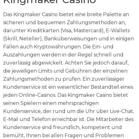
Das Kingmaker Casino bietet eine breite Palette an
sicheren und bequemen Zahlungsmethoden an,
darunter Kreditkarten (Visa, Mastercard), E-Wallets
(Skrill, Neteller), Banküberweisungen und in einigen
Fällen auch Kryptowährungen. Die Ein- und
Auszahlungen werden in der Regel schnell und
zuverlässig abgewickelt. Achten Sie jedoch darauf,
die jeweiligen Limits und Gebühren der einzelnen
Zahlungsmethoden zu prüfen. Ein zuverlässiger
Kundenservice ist ein wesentlicher Bestandteil eines
jeden Online-Casinos. Das Kingmaker Casino bietet
seinen Spielern einen mehrsprachigen
Kundenservice, der rund um die Uhr über Live-Chat,
E-Mail und Telefon erreichbar ist. Die Mitarbeiter des
Kundenservice sind freundlich, kompetent und
bemüht, Ihnen bei allen Fragen und Problemen