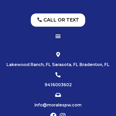
CALL OR TEXT
Lakewood Ranch, FL Sarasota, FL Bradenton, FL
9416003602
info@moralespw.com