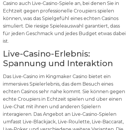
Casino auch Live-Casino-Spiele an, bei denen Sie in
Echtzeit gegen professionelle Croupiers spielen
können, was das Spielgefühl eines echten Casinos
simuliert. Die riesige Spieleauswahl garantiert, dass
für jeden Geschmack und jedes Budget etwas dabei
ist.
Live-Casino-Erlebnis:
Spannung und Interaktion
Das Live-Casino im Kingmaker Casino bietet ein
immersives Spielerlebnis, das dem Besuch eines
echten Casinos sehr nahe kommt. Sie können gegen
echte Croupiers in Echtzeit spielen und über einen
Live-Chat mit ihnen und anderen Spielern
interagieren. Das Angebot an Live-Casino-Spielen
umfasst Live-Blackjack, Live-Roulette, Live-Baccarat,
Live-Poker und verschiedene weitere Varianten. Die