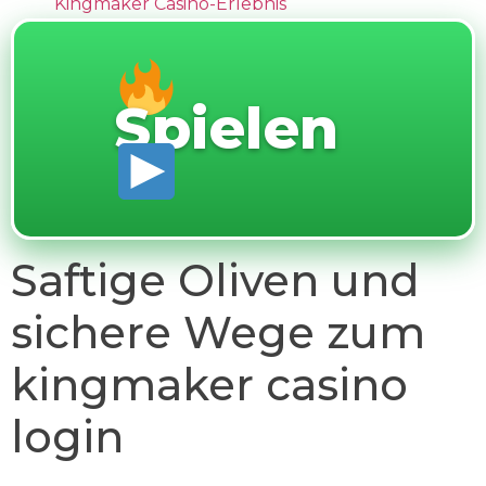
Kingmaker Casino-Erlebnis
Spielen
Saftige Oliven und
sichere Wege zum
kingmaker casino
login