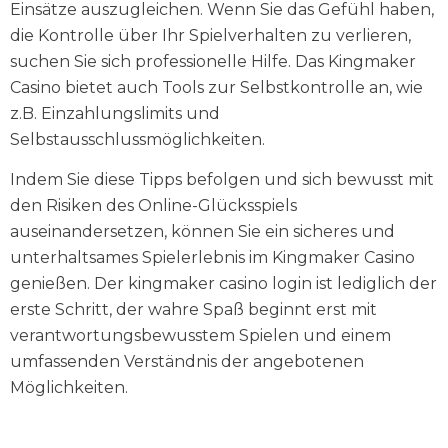
Einsätze auszugleichen. Wenn Sie das Gefühl haben,
die Kontrolle über Ihr Spielverhalten zu verlieren,
suchen Sie sich professionelle Hilfe. Das Kingmaker
Casino bietet auch Tools zur Selbstkontrolle an, wie
z.B. Einzahlungslimits und
Selbstausschlussmöglichkeiten.
Indem Sie diese Tipps befolgen und sich bewusst mit
den Risiken des Online-Glücksspiels
auseinandersetzen, können Sie ein sicheres und
unterhaltsames Spielerlebnis im Kingmaker Casino
genießen. Der kingmaker casino login ist lediglich der
erste Schritt, der wahre Spaß beginnt erst mit
verantwortungsbewusstem Spielen und einem
umfassenden Verständnis der angebotenen
Möglichkeiten.