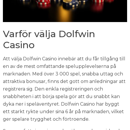
Varför välja Dolfwin
Casino
Att välja Dolfwin Casino innebär att du får tillgång till
en av de mest omfattande spelupplevelserna på
marknaden. Med över 3 000 spel, snabba uttag och
attraktiva bonusar, finns det gott om anledningar att
registrera sig. Den enkla registreringen och
snabbheten i att börja spela gör att du snabbt kan
dyka ner i speläventyret. Dolfwin Casino har byggt
ett starkt rykte under sina 6 år på marknaden, vilket
ger spelare trygghet och förtroende.