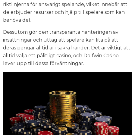
riktlinjerna för ansvarigt spelande, vilket innebär att
de erbjuder resurser och hjälp till spelare som kan
behöva det.
Dessutom gör den transparanta hanteringen av
insättningar och uttag att spelare kan lita på att
deras pengar alltid är i säkra händer. Det är viktigt att
alltid välja ett pålitligt casino, och Dolfwin Casino
lever upp till dessa förväntningar.