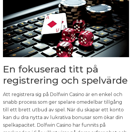
En fokuserad titt på
registrering och spelvärde
Att registrera sig på Dolfwin Casino är en enkel och
snabb process som ger spelare omedelbar tillgång
till ett brett utbud av spel. När du skapar ett konto
kan du dra nytta av lukrativa bonusar som ökar din
spelkapacitet. Dolfwin Casino har funnits på