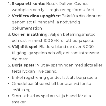
Skapa ett konto:
Besök Dolfwin Casinos
webbplats och fyll i registreringsformuläret.
Verifiera dina uppgifter:
Bekräfta din identitet
genom att tillhandahålla nödvändig
dokumentation.
Gör en insättning:
Välj en betalningsmetod
och sätt in minst 100 SEK för att börja spela.
Välj ditt spel:
Bläddra bland de över 3 000
tillgängliga spelen och välj det som intresserar
dig mest.
Börja spela:
Njut av spänningen med slots eller
testa lyckan i live casino.
Enkel registrering gör det lätt att börja spela.
Omedelbar åtkomst till bonusar vid första
insättning.
Stort utbud av spel att välja bland för alla
smaker.