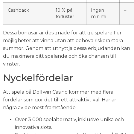
Cashback
10 % på
Ingen
–
förluster
minimi
Dessa bonusar är designade för att ge spelare fler
möjligheter att vinna utan att behöva riskera stora
summor. Genom att utnyttja dessa erbjudanden kan
du maximera ditt spelande och öka chansen till
vinster.
Nyckelfördelar
Att spela på Dolfwin Casino kommer med flera
fördelar som gör det till ett attraktivt val. Här är
några av de mest framstående:
Över 3 000 spelalternativ, inklusive unika och
innovativa slots.