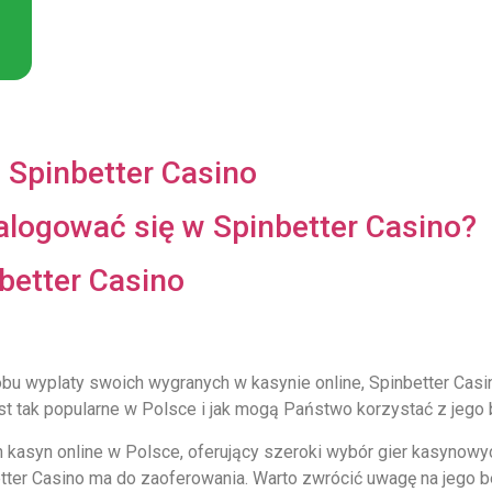
 Spinbetter Casino
zalogować się w Spinbetter Casino?
better Casino
u wyplaty swoich wygranych w kasynie online, Spinbetter Casi
st tak popularne w Polsce i jak mogą Państwo korzystać z jego 
h kasyn online w Polsce, oferujący szeroki wybór gier kasynowych
etter Casino ma do zaoferowania. Warto zwrócić uwagę na jego be