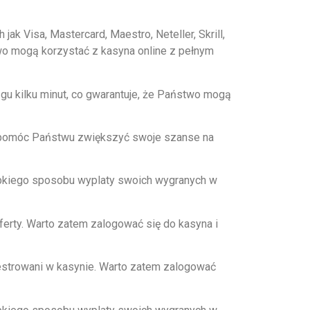
ak Visa, Mastercard, Maestro, Neteller, Skrill,
two mogą korzystać z kasyna online z pełnym
gu kilku minut, co gwarantuje, że Państwo mogą
gą pomóc Państwu zwiększyć swoje szanse na
zybkiego sposobu wyplaty swoich wygranych w
oferty. Warto zatem zalogować się do kasyna i
jestrowani w kasynie. Warto zatem zalogować