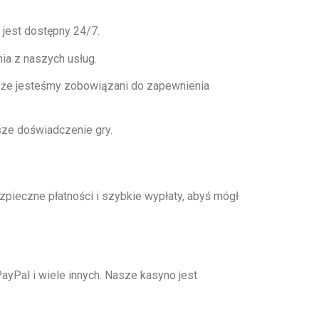
 jest dostępny 24/7.
ia z naszych usług.
, że jesteśmy zobowiązani do zapewnienia
sze doświadczenie gry.
zpieczne płatności i szybkie wypłaty, abyś mógł
ayPal i wiele innych. Nasze kasyno jest