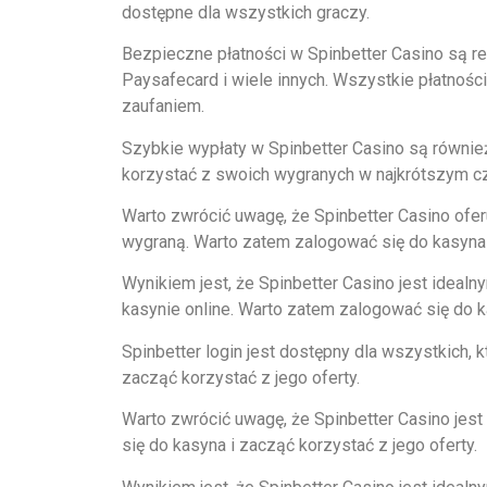
dostępne dla wszystkich graczy.
Bezpieczne płatności w Spinbetter Casino są real
Paysafecard i wiele innych. Wszystkie płatnośc
zaufaniem.
Szybkie wypłaty w Spinbetter Casino są równie
korzystać z swoich wygranych w najkrótszym cz
Warto zwrócić uwagę, że Spinbetter Casino ofe
wygraną. Warto zatem zalogować się do kasyna i
Wynikiem jest, że Spinbetter Casino jest idea
kasynie online. Warto zatem zalogować się do ka
Spinbetter login jest dostępny dla wszystkich, 
zacząć korzystać z jego oferty.
Warto zwrócić uwagę, że Spinbetter Casino jest
się do kasyna i zacząć korzystać z jego oferty.