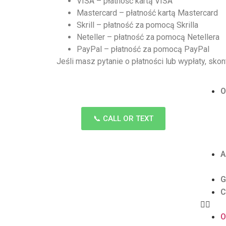
VISA – płatność kartą VISA
Mastercard – płatność kartą Mastercard
Skrill – płatność za pomocą Skrilla
Neteller – płatność za pomocą Netellera
PayPal – płatność za pomocą PayPal
Jeśli masz pytanie o płatności lub wypłaty, sko
O
📞 CALL OR TEXT
A
G
C
O