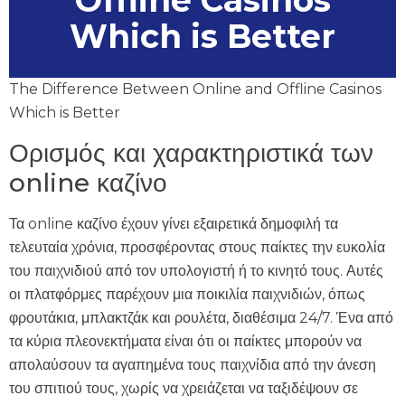
Offline Casinos
Which is Better
The Difference Between Online and Offline Casinos
Which is Better
Ορισμός και χαρακτηριστικά των
online καζίνο
Τα online καζίνο έχουν γίνει εξαιρετικά δημοφιλή τα
τελευταία χρόνια, προσφέροντας στους παίκτες την ευκολία
του παιχνιδιού από τον υπολογιστή ή το κινητό τους. Αυτές
οι πλατφόρμες παρέχουν μια ποικιλία παιχνιδιών, όπως
φρουτάκια, μπλακτζάκ και ρουλέτα, διαθέσιμα 24/7. Ένα από
τα κύρια πλεονεκτήματα είναι ότι οι παίκτες μπορούν να
απολαύσουν τα αγαπημένα τους παιχνίδια από την άνεση
του σπιτιού τους, χωρίς να χρειάζεται να ταξιδέψουν σε