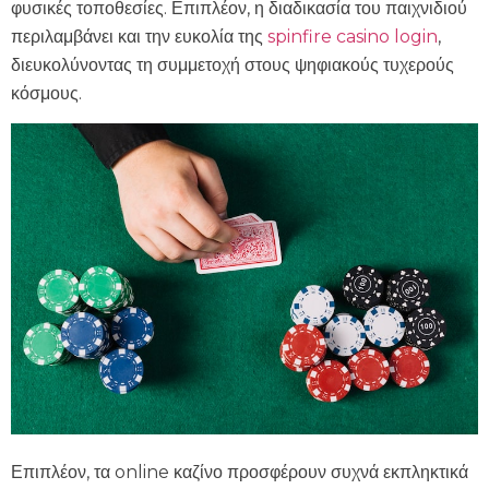
φυσικές τοποθεσίες. Επιπλέον, η διαδικασία του παιχνιδιού
περιλαμβάνει και την ευκολία της
spinfire casino login
,
διευκολύνοντας τη συμμετοχή στους ψηφιακούς τυχερούς
κόσμους.
Επιπλέον, τα online καζίνο προσφέρουν συχνά εκπληκτικά