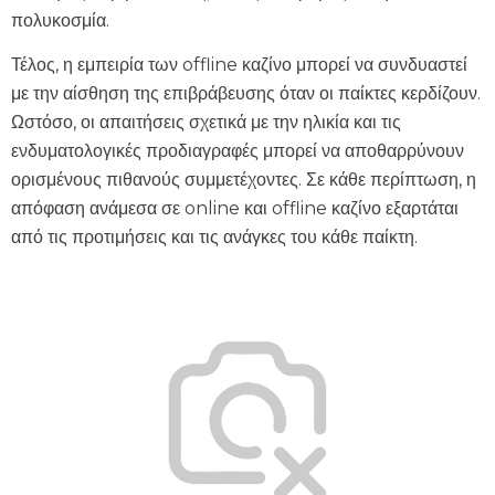
πολυκοσμία.
Τέλος, η εμπειρία των offline καζίνο μπορεί να συνδυαστεί
με την αίσθηση της επιβράβευσης όταν οι παίκτες κερδίζουν.
Ωστόσο, οι απαιτήσεις σχετικά με την ηλικία και τις
ενδυματολογικές προδιαγραφές μπορεί να αποθαρρύνουν
ορισμένους πιθανούς συμμετέχοντες. Σε κάθε περίπτωση, η
απόφαση ανάμεσα σε online και offline καζίνο εξαρτάται
από τις προτιμήσεις και τις ανάγκες του κάθε παίκτη.