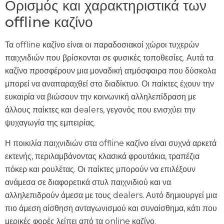
Ορισμός και χαρακτηριστικά των
offline καζίνο
Τα offline καζίνο είναι οι παραδοσιακοί χώροι τυχερών
παιχνιδιών που βρίσκονται σε φυσικές τοποθεσίες. Αυτά τα
καζίνο προσφέρουν μια μοναδική ατμόσφαιρα που δύσκολα
μπορεί να αναπαραχθεί στο διαδίκτυο. Οι παίκτες έχουν την
ευκαιρία να βιώσουν την κοινωνική αλληλεπίδραση με
άλλους παίκτες και dealers, γεγονός που ενισχύει την
ψυχαγωγία της εμπειρίας.
Η ποικιλία παιχνιδιών στα offline καζίνο είναι συχνά αρκετά
εκτενής, περιλαμβάνοντας κλασικά φρουτάκια, τραπέζια
πόκερ και ρουλέτας. Οι παίκτες μπορούν να επιλέξουν
ανάμεσα σε διαφορετικά στυλ παιχνιδιού και να
αλληλεπιδρούν άμεσα με τους dealers. Αυτό δημιουργεί μια
πιο άμεση αίσθηση ανταγωνισμού και συναίσθημα, κάτι που
μερικές φορές λείπει από τα online καζίνο.