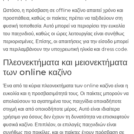
Ωστόσο, η πρόσβαση σε offline καζίνο απαιτεί χρόνο και
προσπάθεια, καθώς οι παίκτες πρέπει να ταξιδεύουν στη
φυσική τοποθεσία. Αυτό μπορεί να περιορίσει την ευκολία
του παιχνιδιού, καθώς οι ώρες λειτουργίας είναι συνήθως
περιορισμένες. Επίσης, οι απαιτήσεις για την είσοδο μπορεί
να περιλαμβάνουν την υποχρεωτική ηλικία και dress code.
Πλεονεκτήματα και μειονεκτήματα
των online καζίνο
Ένα από τα κύρια πλεονεκτήματα των online καζίνο είναι η
ευκολία και η προσβασιμότητά τους. Οι παίκτες μπορούν να
απολαύσουν τα αγαπημένα τους παιχνίδια οποιαδήποτε
στιγμή και από οποιοδήποτε μέρος. Αυτό είναι ιδιαίτερα
χρήσιμο για όσους δεν έχουν τη δυνατότητα να επισκεφτούν
φυσικά καζίνο. Επιπλέον, οι επιλογές παιχνιδιών είναι
συνήθως πιο ποικίλες, και οι παίκτες έχουν πρόσβαση σε