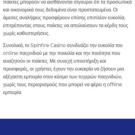
παίκτες μπορούν να αισθάνονται σίγουροι ότι τα προσωπικά
και οικονομικά τους δεδομένα είναι προστατευμένα. Οι
άμεσες αναλήψεις προσφέρουν επίσης επιπλέον ευκολία,
επιτρέποντας στους παίκτες να απολαύσουν τα κέρδη τους
χωρίς καθυστερήσεις.
Συνολικά, το Spinfire Casino συνδυάζει την ευκολία του
online παιχνιδιού με την ποικιλία και την ποιότητα που
αναζητούν οι παίκτες. Με συνεχή υποστήριξη και
προσφορές, οι χρήστες έχουν την ευκαιρία να ζήσουν μια
αξέχαστη εμπειρία στον κόσμο των τυχερών παιχνιδιών,
χωρίς τους περιορισμούς που μπορεί να φέρει η offline
εμπειρία.