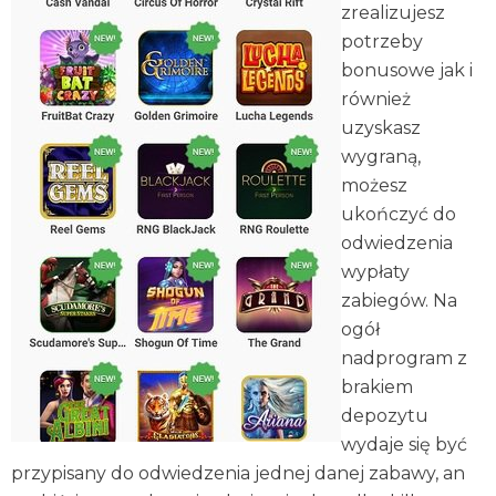
zrealizujesz
potrzeby
bonusowe jak i
również
uzyskasz
wygraną,
możesz
ukończyć do
odwiedzenia
wypłaty
zabiegów. Na
ogół
nadprogram z
brakiem
depozytu
wydaje się być
przypisany do odwiedzenia jednej danej zabawy, an