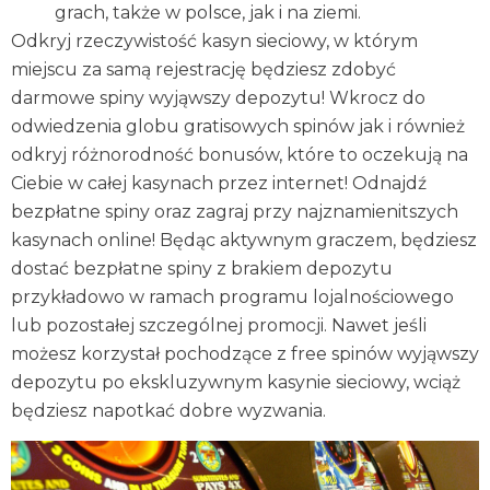
grach, także w polsce, jak i na ziemi.
Odkryj rzeczywistość kasyn sieciowy, w którym
miejscu za samą rejestrację będziesz zdobyć
darmowe spiny wyjąwszy depozytu! Wkrocz do
odwiedzenia globu gratisowych spinów jak i również
odkryj różnorodność bonusów, które to oczekują na
Ciebie w całej kasynach przez internet! Odnajdź
bezpłatne spiny oraz zagraj przy najznamienitszych
kasynach online! Będąc aktywnym graczem, będziesz
dostać bezpłatne spiny z brakiem depozytu
przykładowo w ramach programu lojalnościowego
lub pozostałej szczególnej promocji. Nawet jeśli
możesz korzystał pochodzące z free spinów wyjąwszy
depozytu po ekskluzywnym kasynie sieciowy, wciąż
będziesz napotkać dobre wyzwania.