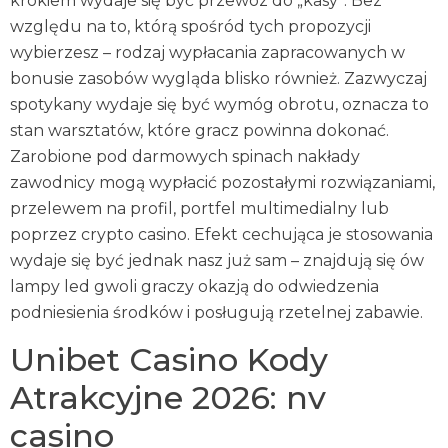
krokiem wydaje się być przewóz do „kasy”. Bez
względu na to, którą spośród tych propozycji
wybierzesz – rodzaj wypłacania zapracowanych w
bonusie zasobów wygląda blisko również.
Zazwyczaj
spotykany wydaje się być wymóg obrotu, oznacza to
stan warsztatów, które gracz powinna dokonać.
Zarobione pod darmowych spinach nakłady
zawodnicy mogą wypłacić pozostałymi rozwiązaniami,
przelewem na profil, portfel multimedialny lub
poprzez crypto casino. Efekt cechująca je stosowania
wydaje się być jednak nasz już sam – znajdują się ów
lampy led gwoli graczy okazją do odwiedzenia
podniesienia środków i posługują rzetelnej zabawie.
Unibet Casino Kody
Atrakcyjne 2026: nv
casino