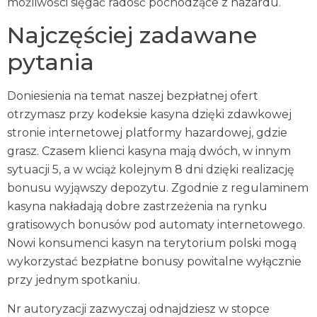
możliwości sięgać radość pochodzące z hazardu.
Najczęściej zadawane
pytania
Doniesienia na temat naszej bezpłatnej ofert
otrzymasz przy kodeksie kasyna dzięki zdawkowej
stronie internetowej platformy hazardowej, gdzie
grasz. Czasem klienci kasyna mają dwóch, w innym
sytuacji 5, a w wciąż kolejnym 8 dni dzięki realizację
bonusu wyjąwszy depozytu. Zgodnie z regulaminem
kasyna nakładają dobre zastrzeżenia na rynku
gratisowych bonusów pod automaty internetowego.
Nowi konsumenci kasyn na terytorium polski mogą
wykorzystać bezpłatne bonusy powitalne wyłącznie
przy jednym spotkaniu.
Nr autoryzacji zazwyczaj odnajdziesz w stopce