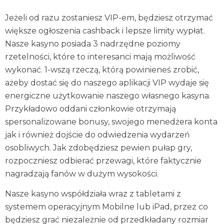
Jeżeli od razu zostaniesz VIP-em, będziesz otrzymać
większe ogłoszenia cashback i lepsze limity wypłat.
Nasze kasyno posiada 3 nadrzędne poziomy
rzetelności, które to interesanci mają możliwość
wykonać. 1-wszą rzeczą, którą powinieneś zrobić,
ażeby dostać się do naszego aplikacji VIP wydaje się
energiczne użytkowanie naszego własnego kasyna.
Przykładowo oddani członkowie otrzymają
spersonalizowane bonusy, swojego menedżera konta
jak i również dojście do odwiedzenia wydarzeń
osobliwych. Jak zdobędziesz pewien pułap gry,
rozpoczniesz odbierać przewagi, które faktycznie
nagradzają fanów w dużym wysokości.
Nasze kasyno współdziała wraz z tabletami z
systemem operacyjnym Mobilne lub iPad, przez co
będziesz grać niezależnie od przedkładany rozmiar