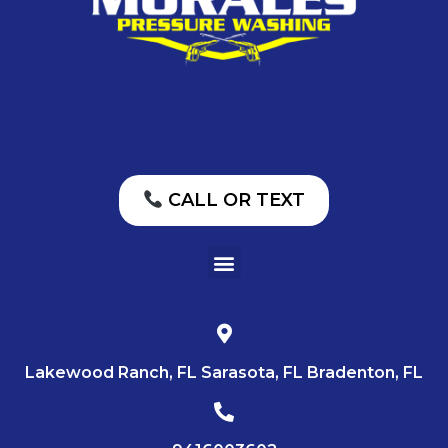
CALL OR TEXT
Lakewood Ranch, FL Sarasota, FL Bradenton, FL