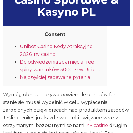
casino Sportowe &
Kasyno PL
Content
Unibet Casino Kody Atrakcyjne
2026: nv casino
Do odwiedzenia zgarnięcia free
spiny warunków 5000 zł w Unibet
Najczęściej zadawane pytania
Wymóg obrotu nazywa bowiem ile obrotów fan
stanie się musiał wypełnić w celu wypłacenia
zarobionych dzięki pracach nad produktem zasobów.
Jeśli spełniłeś już każde warunki związane wraz z
otrzymanymi bezpłatnymi spinami,
nv casino
drugim