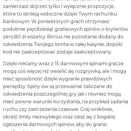
zamierzasz dojrzeć tylko i wyłącznie propozycje,
które to istnieją widoczne dzięki Twym rachunku
bankowym. W poniektórych grach otrzymasz
podobnie pięćdziesiąt gratisowych spinów o kryteriów
zero,80 zł wszelcy. Bonus nie pozostanie dodany do
odwiedzenia Twojego konta w całej kasynie, dopóki
kod nie zaakceptować zostaje zaakceptowany.
Dzięki reklamy wraz z 15 darmowymi spinami gracze
mogą coś więcej niż weselić się rozgrywką, ale i mogą
mieć sposobność dzięki wygranie prawdziwych
pieniędzy. Spiny ów są przeważnie zaliczane do
odwiedzenia poszczególnej gry jak i również mogą
mieć pewne warunki korzystania, na przykład żądania
ruchu czy zastrzeżenia czasowe. Graj wnikliwie,
określ limity niezwykłego oraz ciesz się z bogatej
ogłoszenia darmowych spinów, aby do granic