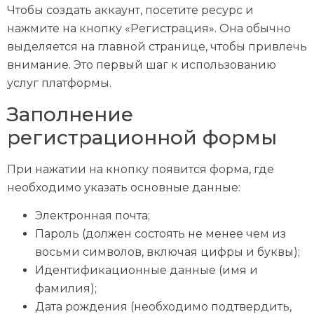
Чтобы создать аккаунт, посетите ресурс и
нажмите на кнопку «Регистрация». Она обычно
выделяется на главной странице, чтобы привлечь
внимание. Это первый шаг к использованию
услуг платформы.
Заполнение
регистрационной формы
При нажатии на кнопку появится форма, где
необходимо указать основные данные:
Электронная почта;
Пароль (должен состоять не менее чем из
восьми символов, включая цифры и буквы);
Идентификационные данные (имя и
фамилия);
Дата рождения (необходимо подтвердить,