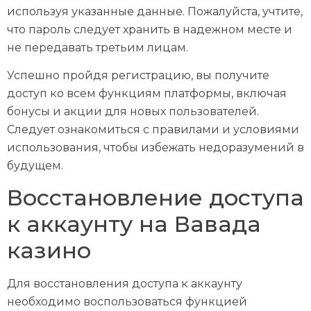
используя указанные данные. Пожалуйста, учтите,
что пароль следует хранить в надежном месте и
не передавать третьим лицам.
Успешно пройдя регистрацию, вы получите
доступ ко всем функциям платформы, включая
бонусы и акции для новых пользователей.
Следует ознакомиться с правилами и условиями
использования, чтобы избежать недоразумений в
будущем.
Восстановление доступа
к аккаунту на Вавада
казино
Для восстановления доступа к аккаунту
необходимо воспользоваться функцией