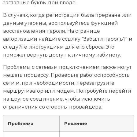
заглавные буквы при вводе.
В случаях, когда регистрация была прервана или
данные утеряны, воспользуйтесь функцией
восстановления пароля. На странице
авторизации найдите ссылку “Забыли пароль?” и
следуйте инструкциям для его сброса. Это
поможет вернуть доступ к личному кабинету.
Проблемы с сетевым подключением также могут
мешать процессу. Проверьте работоспособность
сети и, при необходимости, перезагрузите
маршрутизатор или модем. Попробуйте перейти
на другое соединение, чтобы исключить
ограничения со стороны провайдера.
Проблема
Решение