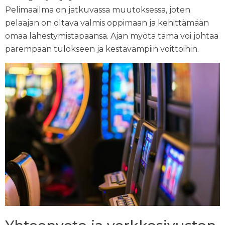
Pelimaailma on jatkuvassa muutoksessa, joten
pelaajan on oltava valmis oppimaan ja kehittämään
omaa lähestymistapaansa. Ajan myötä tämä voi johtaa
parempaan tulokseen ja kestävämpiin voittoihin.