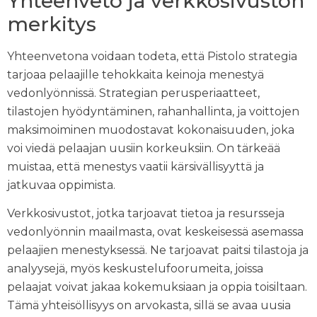
Yhteenveto ja verkkosivuston
merkitys
Yhteenvetona voidaan todeta, että Pistolo strategia
tarjoaa pelaajille tehokkaita keinoja menestyä
vedonlyönnissä. Strategian perusperiaatteet,
tilastojen hyödyntäminen, rahanhallinta, ja voittojen
maksimoiminen muodostavat kokonaisuuden, joka
voi viedä pelaajan uusiin korkeuksiin. On tärkeää
muistaa, että menestys vaatii kärsivällisyyttä ja
jatkuvaa oppimista.
Verkkosivustot, jotka tarjoavat tietoa ja resursseja
vedonlyönnin maailmasta, ovat keskeisessä asemassa
pelaajien menestyksessä. Ne tarjoavat paitsi tilastoja ja
analyysejä, myös keskustelufoorumeita, joissa
pelaajat voivat jakaa kokemuksiaan ja oppia toisiltaan.
Tämä yhteisöllisyys on arvokasta, sillä se avaa uusia