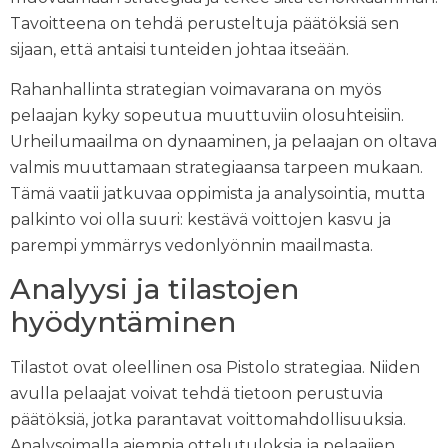
Tavoitteena on tehdä perusteltuja päätöksiä sen
sijaan, että antaisi tunteiden johtaa itseään.
Rahanhallinta strategian voimavarana on myös
pelaajan kyky sopeutua muuttuviin olosuhteisiin.
Urheilumaailma on dynaaminen, ja pelaajan on oltava
valmis muuttamaan strategiaansa tarpeen mukaan.
Tämä vaatii jatkuvaa oppimista ja analysointia, mutta
palkinto voi olla suuri: kestävä voittojen kasvu ja
parempi ymmärrys vedonlyönnin maailmasta.
Analyysi ja tilastojen
hyödyntäminen
Tilastot ovat oleellinen osa Pistolo strategiaa. Niiden
avulla pelaajat voivat tehdä tietoon perustuvia
päätöksiä, jotka parantavat voittomahdollisuuksia.
Analysoimalla aiempia ottelutuloksia ja pelaajien