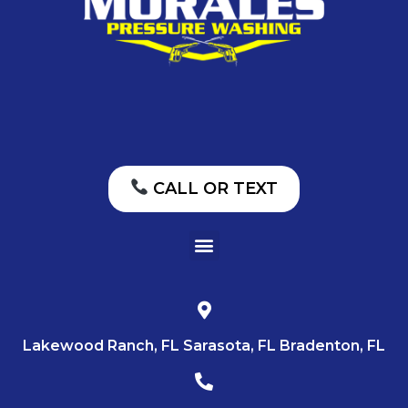
CALL OR TEXT
Lakewood Ranch, FL Sarasota, FL Bradenton, FL