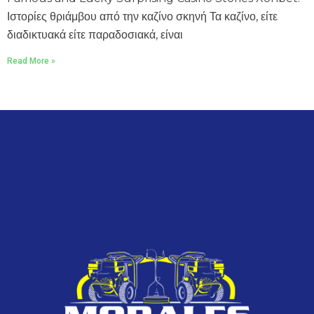
Ιστορίες θριάμβου από την καζίνο σκηνή Τα καζίνο, είτε
διαδικτυακά είτε παραδοσιακά, είναι
Read More »