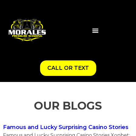
CALL OR TEXT
OUR BLOGS
Famous and Lucky Surprising Casino Stories
Famous and Lucky Surprising Casino Stories Xonbet: